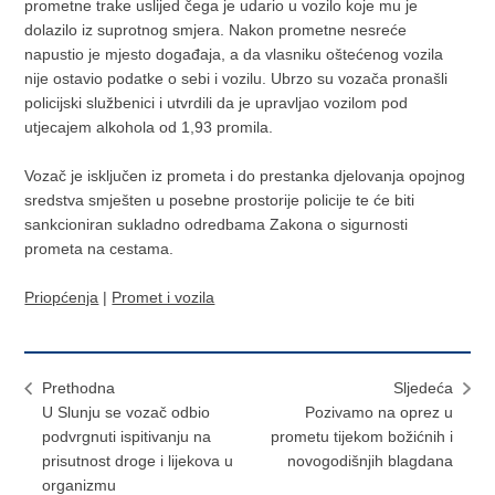
prometne trake uslijed čega je udario u vozilo koje mu je
dolazilo iz suprotnog smjera. Nakon prometne nesreće
napustio je mjesto događaja, a da vlasniku oštećenog vozila
nije ostavio podatke o sebi i vozilu. Ubrzo su vozača pronašli
policijski službenici i utvrdili da je upravljao vozilom pod
utjecajem alkohola od 1,93 promila.
Vozač je isključen iz prometa i do prestanka djelovanja opojnog
sredstva smješten u posebne prostorije policije te će biti
sankcioniran sukladno odredbama Zakona o sigurnosti
prometa na cestama.
Priopćenja
|
Promet i vozila
Prethodna
Sljedeća
U Slunju se vozač odbio
Pozivamo na oprez u
podvrgnuti ispitivanju na
prometu tijekom božićnih i
prisutnost droge i lijekova u
novogodišnjih blagdana
organizmu