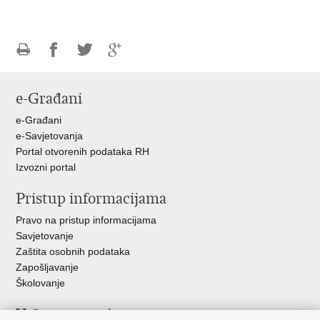
Ispiši
Podijeli
Podijeli
Podijeli
stranicu
na
na
na
e-Građani
Facebooku
Twitteru
Google
+
e-Građani
e-Savjetovanja
Portal otvorenih podataka RH
Izvozni portal
Pristup informacijama
Pravo na pristup informacijama
Savjetovanje
Zaštita osobnih podataka
Zapošljavanje
Školovanje
Važne poveznice