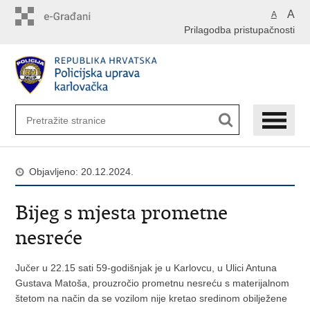
Preskoči
A
A
na
Prilagodba pristupačnosti
glavni
sadržaj
Objavljeno: 20.12.2024.
Bijeg s mjesta prometne
nesreće
Jučer u 22.15 sati 59-godišnjak je u Karlovcu, u Ulici Antuna
Gustava Matoša, prouzročio prometnu nesreću s materijalnom
štetom na način da se vozilom nije kretao sredinom obilježene