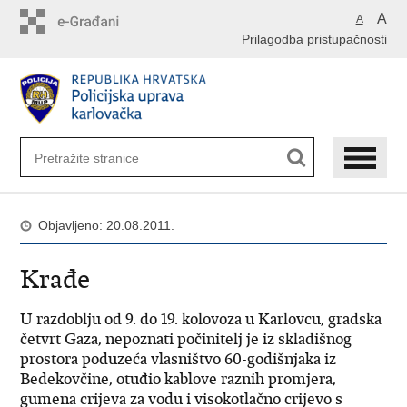
Preskoči
A
A
na
Prilagodba pristupačnosti
glavni
sadržaj
Objavljeno: 20.08.2011.
Krađe
U razdoblju od 9. do 19. kolovoza u Karlovcu, gradska
četvrt Gaza, nepoznati počinitelj je iz skladišnog
prostora poduzeća vlasništvo 60-godišnjaka iz
Bedekovčine, otuđio kablove raznih promjera,
gumena crijeva za vodu i visokotlačno crijevo s