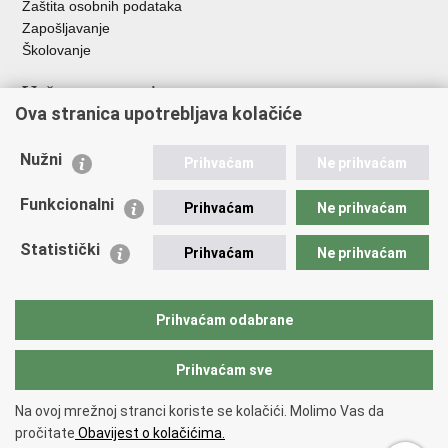
Zaštita osobnih podataka
Zapošljavanje
Školovanje
Važne poveznice
Ova stranica upotrebljava kolačiće
Ministarstvo unutarnjih poslova
Sindikati
Nužni
Prihvaćam
Ne prihvaćam
Udruge
Dom zdravlja MUP-a
Funkcionalni
Prihvaćam
Ne prihvaćam
Policijska akademija
Muzej policije
Statistički
Prihvaćam
Ne prihvaćam
Zaklada policijske solidarnosti
Centar za forenzična ispitivanja, istraživanja i vještačenja "Ivan
Vučetić"
Prihvaćam odabrane
Policijske uprave
Prihvaćam sve
Povratak na vrh
Na ovoj mrežnoj stranci koriste se kolačići. Molimo Vas da
Copyright © 2026 Policijska uprava karlovačka.
Uvjeti korištenja
.
Izjava o
pročitate
Obavijest o kolačićima.
pristupačnosti
.