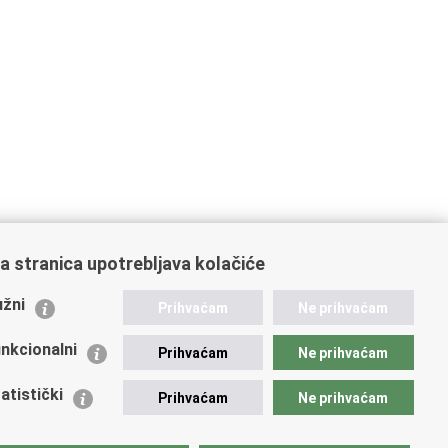
a stranica upotrebljava kolačiće
ažne poveznice
žni
Prihvaćam
Ne prihvaćam
istarstvo unutarnjih poslova
dikati
nkcionalni
Prihvaćam
Ne prihvaćam
ruge
 zdravlja MUP-a
atistički
Prihvaćam
Ne prihvaćam
icijska akademija
ej policije
lada policijske solidarnosti