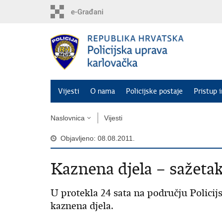
Preskoči
na
glavni
sadržaj
Vijesti
O nama
Policijske postaje
Pristup 
Naslovnica
Vijesti
Objavljeno: 08.08.2011.
Kaznena djela – sažeta
U protekla 24 sata na području Policij
kaznena djela.