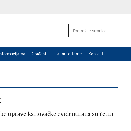
informacijama
Građani
Istaknute teme
Kontakt
k
ske uprave karlovačke evidentirana su četiri