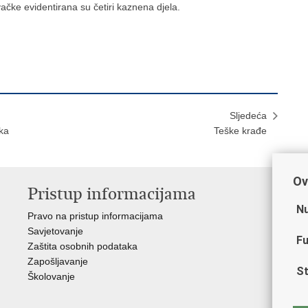
vačke evidentirana su četiri kaznena djela.
Sljedeća
jka
Teške krađe
Ov
Pristup informacijama
V
Nu
Pravo na pristup informacijama
Min
Savjetovanje
Sin
Fu
Zaštita osobnih podataka
Ud
Zapošljavanje
Dom
St
Školovanje
Pol
Muz
Zak