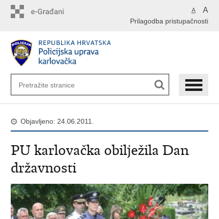
Preskoči
A
A
na
Prilagodba pristupačnosti
glavni
sadržaj
Objavljeno: 24.06.2011.
PU karlovačka obilježila Dan
državnosti