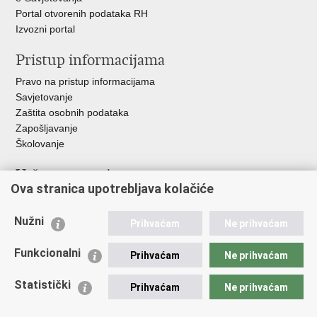
Portal otvorenih podataka RH
Izvozni portal
Pristup informacijama
Pravo na pristup informacijama
Savjetovanje
Zaštita osobnih podataka
Zapošljavanje
Školovanje
Važne poveznice
Ova stranica upotrebljava kolačiće
Ministarstvo unutarnjih poslova
Sindikati
Nužni
Prihvaćam
Ne prihvaćam
Udruge
Dom zdravlja MUP-a
Funkcionalni
Prihvaćam
Ne prihvaćam
Policijska akademija
Muzej policije
Statistički
Prihvaćam
Ne prihvaćam
Zaklada policijske solidarnosti
Centar za forenzična ispitivanja, istraživanja i vještačenja "Ivan