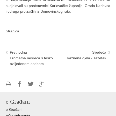
sudjelovali su predstavnici Karlovačke županije, Grada Karlovca
i udruga proizašlih iz Domovinskog rata.
Stranica
Prethodna
Sljedeća
Prometna nesreća s teško
Kaznena djela - sažetak
ozlijeđenom osobom
Ispiši
Podijeli
Podijeli
Podijeli
stranicu
na
na
na
e-Građani
Facebooku
Twitteru
Google
+
e-Građani
e-Savjetovanja