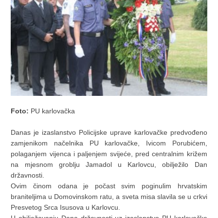
Foto:
PU karlovačka
Danas je izaslanstvo Policijske uprave karlovačke predvođeno
zamjenikom načelnika PU karlovačke, Ivicom Porubićem,
polaganjem vijenca i paljenjem svijeće, pred centralnim križem
na mjesnom groblju Jamadol u Karlovcu, obilježilo Dan
državnosti.
Ovim činom odana je počast svim poginulim hrvatskim
braniteljima u Domovinskom ratu, a sveta misa slavila se u crkvi
Presvetog Srca Isusova u Karlovcu.
U obilježavanju Dana državnosti uz izaslanstvo PU karlovačke