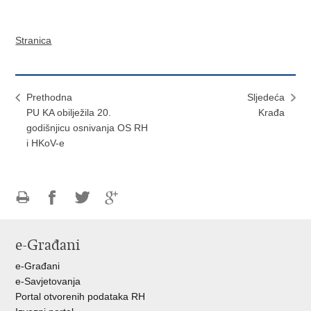
Stranica
Prethodna
Sljedeća
PU KA obilježila 20.
Krađa
godišnjicu osnivanja OS RH
i HKoV-e
Ispiši
Podijeli
Podijeli
Podijeli
stranicu
na
na
na
e-Građani
Facebooku
Twitteru
Google
+
e-Građani
e-Savjetovanja
Portal otvorenih podataka RH