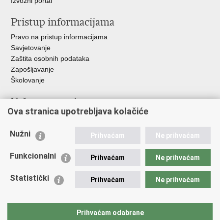
Izvozni portal
Pristup informacijama
Pravo na pristup informacijama
Savjetovanje
Zaštita osobnih podataka
Zapošljavanje
Školovanje
Važne poveznice
Ova stranica upotrebljava kolačiće
Ministarstvo unutarnjih poslova
Sindikati
Nužni
Prihvaćam
Ne prihvaćam
Udruge
Dom zdravlja MUP-a
Funkcionalni
Prihvaćam
Ne prihvaćam
Policijska akademija
Muzej policije
Statistički
Prihvaćam
Ne prihvaćam
Zaklada policijske solidarnosti
Centar za forenzična ispitivanja, istraživanja i vještačenja "Ivan
Vučetić"
Prihvaćam odabrane
Policijske uprave