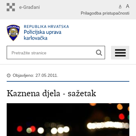
Preskoči
A
A
na
Prilagodba pristupačnosti
glavni
sadržaj
Objavljeno: 27.05.2011.
Kaznena djela - sažetak