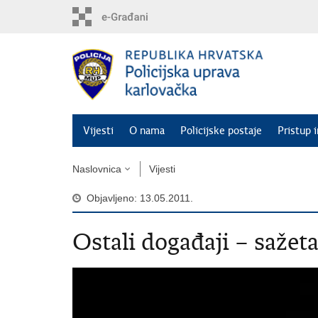
Preskoči
na
glavni
sadržaj
Vijesti
O nama
Policijske postaje
Pristup 
Naslovnica
Vijesti
Objavljeno: 13.05.2011.
Ostali događaji – sažet