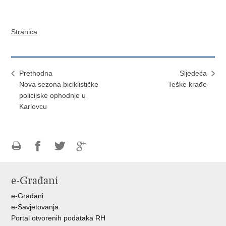
Stranica
Prethodna
Sljedeća
Nova sezona biciklističke
Teške krađe
policijske ophodnje u
Karlovcu
Ispiši
Podijeli
Podijeli
Podijeli
stranicu
na
na
na
e-Građani
Facebooku
Twitteru
Google
+
e-Građani
e-Savjetovanja
Portal otvorenih podataka RH