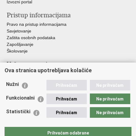
Izvozni portal
Pristup informacijama
Pravo na pristup informacijama
Savjetovanje
Zaštita osobnih podataka
Zapošljavanje
Školovanje
Važne poveznice
Ova stranica upotrebljava kolačiće
Ministarstvo unutarnjih poslova
Sindikati
Nužni
Prihvaćam
Ne prihvaćam
Udruge
Dom zdravlja MUP-a
Funkcionalni
Prihvaćam
Ne prihvaćam
Policijska akademija
Muzej policije
Statistički
Prihvaćam
Ne prihvaćam
Zaklada policijske solidarnosti
Centar za forenzična ispitivanja, istraživanja i vještačenja "Ivan
Vučetić"
Prihvaćam odabrane
Policijske uprave