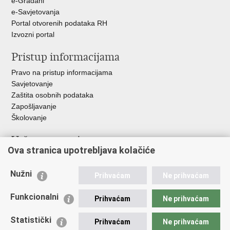
e-Građani
e-Savjetovanja
Portal otvorenih podataka RH
Izvozni portal
Pristup informacijama
Pravo na pristup informacijama
Savjetovanje
Zaštita osobnih podataka
Zapošljavanje
Školovanje
Važne poveznice
Ova stranica upotrebljava kolačiće
Ministarstvo unutarnjih poslova
Sindikati
Nužni
Prihvaćam
Ne prihvaćam
Udruge
Dom zdravlja MUP-a
Funkcionalni
Prihvaćam
Ne prihvaćam
Policijska akademija
Muzej policije
Statistički
Prihvaćam
Ne prihvaćam
Zaklada policijske solidarnosti