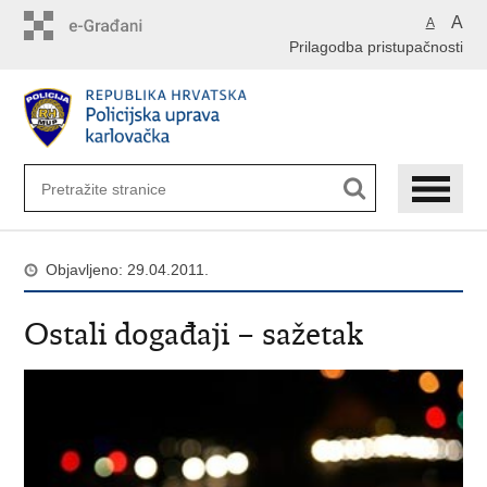
Preskoči
A
A
na
Prilagodba pristupačnosti
glavni
sadržaj
Objavljeno: 29.04.2011.
Ostali događaji – sažetak