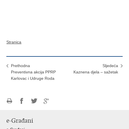
Stranica
Prethodna
Sljedeća
Preventivna akcija PPRP
Kaznena djela – sažetak
Karlovac i Udruge Roda
Ispiši
Podijeli
Podijeli
Podijeli
stranicu
na
na
na
e-Građani
Facebooku
Twitteru
Google
+