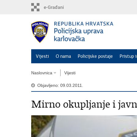
Preskoči
na
glavni
sadržaj
Vijesti
O nama
Policijske postaje
Pristup 
Naslovnica
Vijesti
Objavljeno: 09.03.2011.
Mirno okupljanje i jav