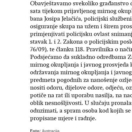
Obavještavamo svekoliko građanstvo da
sata tijekom prijavljenog mirnog okup
bana Josipa Jelačića, policijski službe
osiguranje skupa na užem i širem pros
primjenjivati policijsku ovlast snima
stavak 1. i 2. Zakona o policijskim po
76/09), te članku 118. Pravilnika o nač
Podsjećamo da sukladno odredbama Z
mirnog okupljanja i javnog prosvjeda 
održavanja mirnog okupljanja i javnog 
predmeta pogodnih za nanošenje ozljed
nositi odoru, dijelove odore, odjeću, oz
potiče na rat ili uporabu nasilja, na na
oblik nesnošljivosti. U slučaju pronala
oduzimati, a spram osoba kod kojih se
propisane mjere i radnje.
Foto:
ilustracija