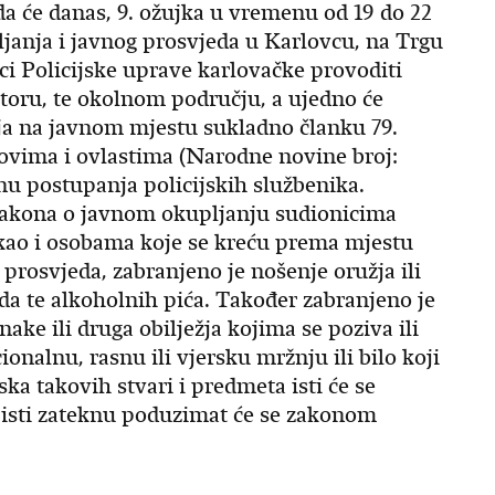
 će danas, 9. ožujka u vremenu od 19 do 22
ljanja i javnog prosvjeda u Karlovcu, na Trgu
nici Policijske uprave karlovačke provoditi
toru, te okolnom području, a ujedno će
nja na javnom mjestu sukladno članku 79.
slovima i ovlastima (Narodne novine broj:
inu postupanja policijskih službenika.
akona o javnom okupljanju sudionicima
kao i osobama koje se kreću prema mjestu
prosvjeda, zabranjeno je nošenje oružja ili
a te alkoholnih pića. Također zabranjeno je
nake ili druga obilježja kojima se poziva ili
cionalnu, rasnu ili vjersku mržnju ili bilo koji
ska takovih stvari i predmeta isti će se
 isti zateknu poduzimat će se zakonom