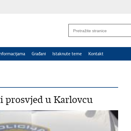
informacijama
Građani
Istaknute teme
Kontakt
ni prosvjed u Karlovcu