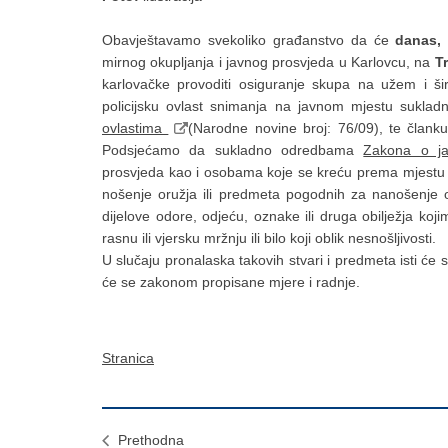
Obavještavamo svekoliko građanstvo da će
danas,
mirnog okupljanja i javnog prosvjeda u Karlovcu, na
T
karlovačke provoditi osiguranje skupa na užem i ši
policijsku ovlast snimanja na javnom mjestu suklad
ovlastima
(Narodne novine broj: 76/09), te člank
Podsjećamo da sukladno odredbama
Zakona o ja
prosvjeda kao i osobama koje se kreću prema mjestu o
nošenje oružja ili predmeta pogodnih za nanošenje oz
dijelove odore, odjeću, oznake ili druga obilježja koji
rasnu ili vjersku mržnju ili bilo koji oblik nesnošljivosti.
U slučaju pronalaska takovih stvari i predmeta isti će
će se zakonom propisane mjere i radnje.
Stranica
Prethodna