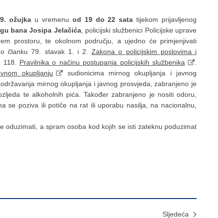
 9. ožujka
u vremenu
od 19 do 22 sata
tijekom prijavljenog
rgu bana Josipa Jelačića
, policijski službenici Policijske uprave
rem prostoru, te okolnom području, a ujedno će primjenjivati
no članku 79. stavak 1. i 2.
Zakona o policijskim poslovima i
u 118.
Pravilnika o načinu postupanja policijskih službenika
.
vnom okupljanju
sudionicima mirnog okupljanja i javnog
državanja mirnog okupljanja i javnog prosvjeda, zabranjeno je
ljeda te alkoholnih pića. Također zabranjeno je nositi odoru,
ma se poziva ili potiče na rat ili uporabu nasilja, na nacionalnu,
 se oduzimati, a spram osoba kod kojih se isti zateknu poduzimat
Sljedeća