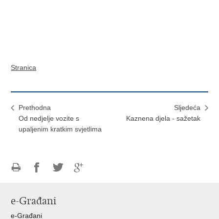
Stranica
Prethodna
Sljedeća
Od nedjelje vozite s
Kaznena djela - sažetak
upaljenim kratkim svjetlima
Ispiši
Podijeli
Podijeli
Podijeli
stranicu
na
na
na
e-Građani
Facebooku
Twitteru
Google
+
e-Građani