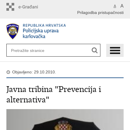
Preskoči
A
A
na
Prilagodba pristupačnosti
glavni
sadržaj
Objavljeno: 29.10.2010.
Javna tribina "Prevencija i
alternativa"