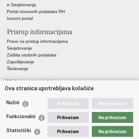
e-Savjetovanja
Portal otvorenih podataka RH
Izvozni portal
Pristup informacijama
Pravo na pristup informacijama
Savjetovanje
Zaštita osobnih podataka
Zapošljavanje
Školovanje
Važne poveznice
Ova stranica upotrebljava kolačiće
Ministarstvo unutarnjih poslova
Sindikati
Nužni
Prihvaćam
Ne prihvaćam
Udruge
Dom zdravlja MUP-a
Funkcionalni
Prihvaćam
Ne prihvaćam
Policijska akademija
Muzej policije
Statistički
Prihvaćam
Ne prihvaćam
Zaklada policijske solidarnosti