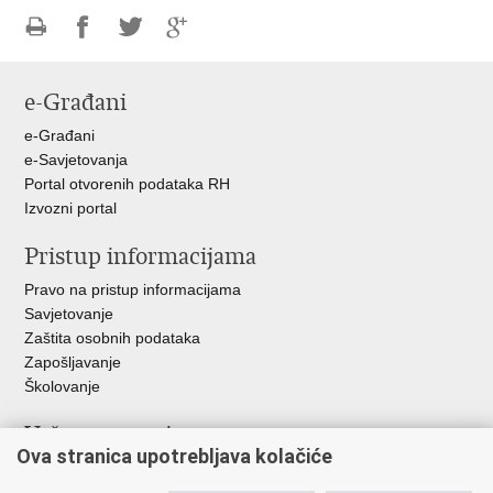
Ispiši
Podijeli
Podijeli
Podijeli
stranicu
na
na
na
e-Građani
Facebooku
Twitteru
Google
+
e-Građani
e-Savjetovanja
Portal otvorenih podataka RH
Izvozni portal
Pristup informacijama
Pravo na pristup informacijama
Savjetovanje
Zaštita osobnih podataka
Zapošljavanje
Školovanje
Važne poveznice
Ova stranica upotrebljava kolačiće
Ministarstvo unutarnjih poslova
Sindikati