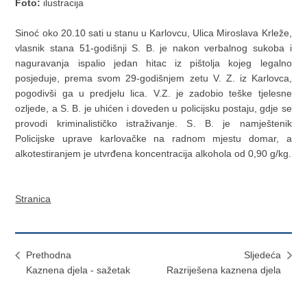
Foto:
ilustracija
Sinoć oko 20.10 sati u stanu u Karlovcu, Ulica Miroslava Krleže,
vlasnik stana 51-godišnji S. B. je nakon verbalnog sukoba i
naguravanja ispalio jedan hitac iz pištolja kojeg legalno
posjeduje, prema svom 29-godišnjem zetu V. Z. iz Karlovca,
pogodivši ga u predjelu lica. V.Z. je zadobio teške tjelesne
ozljede, a S. B. je uhićen i doveden u policijsku postaju, gdje se
provodi kriminalističko istraživanje. S. B. je namještenik
Policijske uprave karlovačke na radnom mjestu domar, a
alkotestiranjem je utvrđena koncentracija alkohola od 0,90 g/kg.
Stranica
Prethodna
Sljedeća
Kaznena djela - sažetak
Razriješena kaznena djela