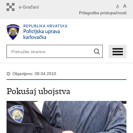
Preskoči
A
A
na
Prilagodba pristupačnosti
glavni
sadržaj
Objavljeno: 08.04.2010.
Pokušaj ubojstva