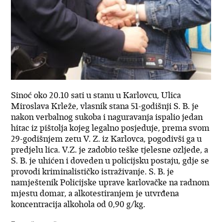
Sinoć oko 20.10 sati u stanu u Karlovcu, Ulica
Miroslava Krleže, vlasnik stana 51-godišnji S. B. je
nakon verbalnog sukoba i naguravanja ispalio jedan
hitac iz pištolja kojeg legalno posjeduje, prema svom
29-godišnjem zetu V. Z. iz Karlovca, pogodivši ga u
predjelu lica. V.Z. je zadobio teške tjelesne ozljede, a
S. B. je uhićen i doveden u policijsku postaju, gdje se
provodi kriminalističko istraživanje. S. B. je
namještenik Policijske uprave karlovačke na radnom
mjestu domar, a alkotestiranjem je utvrđena
koncentracija alkohola od 0,90 g/kg.