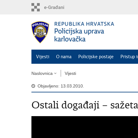
Preskoči
na
glavni
sadržaj
Vijesti
O nama
Policijske postaje
Pristup 
Naslovnica
Vijesti
Objavljeno: 13.03.2010.
Ostali događaji – sažet