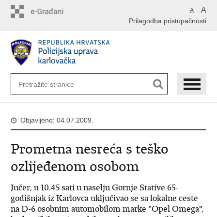
Preskoči
A
A
na
Prilagodba pristupačnosti
glavni
sadržaj
Objavljeno: 04.07.2009.
Prometna nesreća s teško
ozlijeđenom osobom
Jučer, u 10.45 sati u naselju Gornje Stative 65-
godišnjak iz Karlovca uključivao se sa lokalne ceste
na D-6 osobnim automobilom marke "Opel Omega",