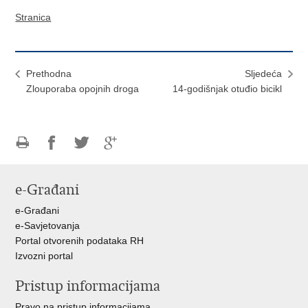
Stranica
Prethodna
Sljedeća
Zlouporaba opojnih droga
14-godišnjak otuđio bicikl
Ispiši
Podijeli
Podijeli
Podijeli
stranicu
na
na
na
e-Građani
Facebooku
Twitteru
Google
+
e-Građani
e-Savjetovanja
Portal otvorenih podataka RH
Izvozni portal
Pristup informacijama
Pravo na pristup informacijama