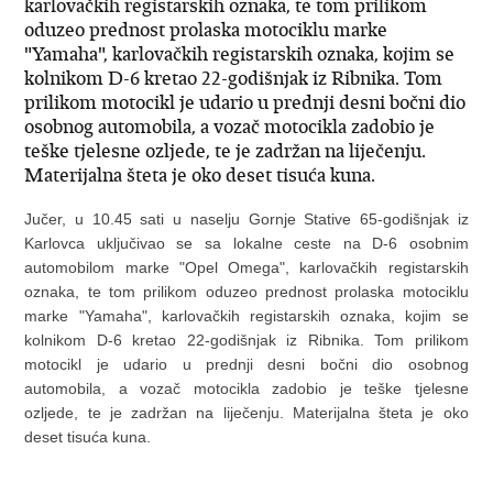
karlovačkih registarskih oznaka, te tom prilikom
oduzeo prednost prolaska motociklu marke
"Yamaha", karlovačkih registarskih oznaka, kojim se
kolnikom D-6 kretao 22-godišnjak iz Ribnika. Tom
prilikom motocikl je udario u prednji desni bočni dio
osobnog automobila, a vozač motocikla zadobio je
teške tjelesne ozljede, te je zadržan na liječenju.
Materijalna šteta je oko deset tisuća kuna.
Jučer, u 10.45 sati u naselju Gornje Stative 65-godišnjak iz
Karlovca uključivao se sa lokalne ceste na D-6 osobnim
automobilom marke "Opel Omega", karlovačkih registarskih
oznaka, te tom prilikom oduzeo prednost prolaska motociklu
marke "Yamaha", karlovačkih registarskih oznaka, kojim se
kolnikom D-6 kretao 22-godišnjak iz Ribnika. Tom prilikom
motocikl je udario u prednji desni bočni dio osobnog
automobila, a vozač motocikla zadobio je teške tjelesne
ozljede, te je zadržan na liječenju.
Materijalna šteta je oko
deset tisuća kuna.