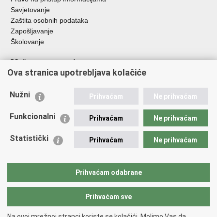
Savjetovanje
Zaštita osobnih podataka
Zapošljavanje
Školovanje
Važne poveznice
Ova stranica upotrebljava kolačiće
Ministarstvo unutarnjih poslova
Sindikati
Nužni
Prihvaćam
Ne prihvaćam
Udruge
Dom zdravlja MUP-a
Funkcionalni
Prihvaćam
Ne prihvaćam
Policijska akademija
Muzej policije
Statistički
Prihvaćam
Ne prihvaćam
Zaklada policijske solidarnosti
Centar za forenzična ispitivanja, istraživanja i vještačenja "Ivan
Vučetić"
Prihvaćam odabrane
Policijske uprave
Prihvaćam sve
Povratak na vrh
Na ovoj mrežnoj stranci koriste se kolačići. Molimo Vas da