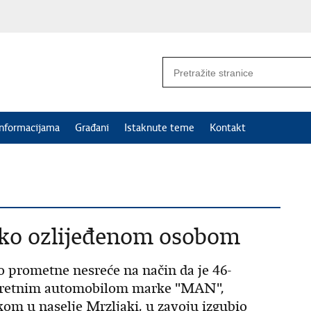
informacijama
Građani
Istaknute teme
Kontakt
ško ozlijeđenom osobom
do prometne nesreće na način da je 46-
 teretnim automobilom marke "MAN",
kom u naselje Mrzljaki, u zavoju izgubio