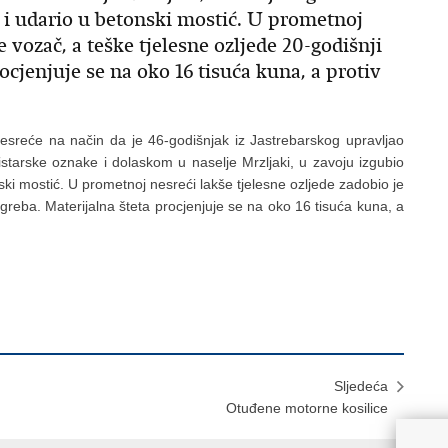
 i udario u betonski mostić. U prometnoj
e vozač, a teške tjelesne ozljede 20-godišnji
ocjenjuje se na oko 16 tisuća kuna, a protiv
esreće na način da je 46-godišnjak iz Jastrebarskog upravljao
tarske oznake i dolaskom u naselje Mrzljaki, u zavoju izgubio
ski mostić. U prometnoj nesreći lakše tjelesne ozljede zadobio je
agreba. Materijalna šteta procjenjuje se na oko 16 tisuća kuna, a
Sljedeća
Otuđene motorne kosilice