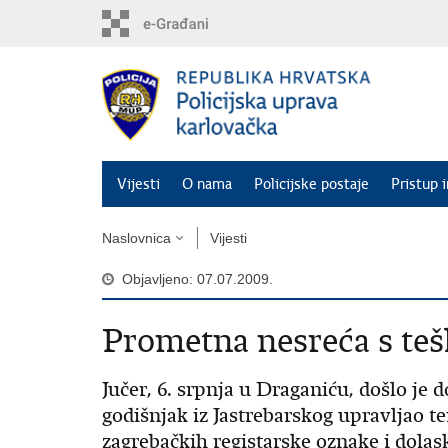
Preskoči
na
glavni
sadržaj
Vijesti
O nama
Policijske postaje
Pristup 
Naslovnica
Vijesti
Objavljeno: 07.07.2009.
Prometna nesreća s te
Jučer, 6. srpnja u Draganiću, došlo je 
godišnjak iz Jastrebarskog upravljao
zagrebačkih registarske oznake i dolas