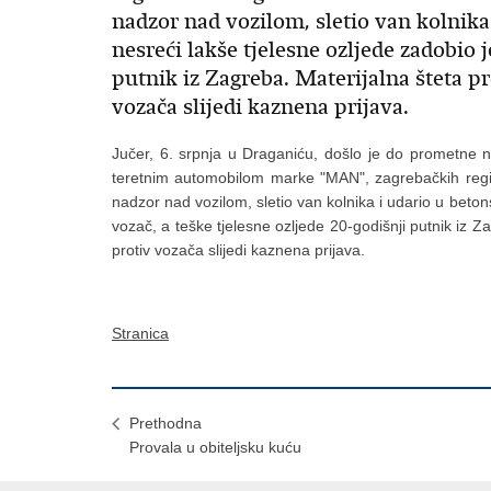
nadzor nad vozilom, sletio van kolnika
nesreći lakše tjelesne ozljede zadobio j
putnik iz Zagreba. Materijalna šteta pr
vozača slijedi kaznena prijava.
Jučer, 6. srpnja u Draganiću, došlo je do prometne n
teretnim automobilom marke "MAN", zagrebačkih regis
nadzor nad vozilom, sletio van kolnika i udario u beton
vozač, a teške tjelesne ozljede 20-godišnji putnik iz Z
protiv vozača slijedi kaznena prijava.
Stranica
Prethodna
Provala u obiteljsku kuću