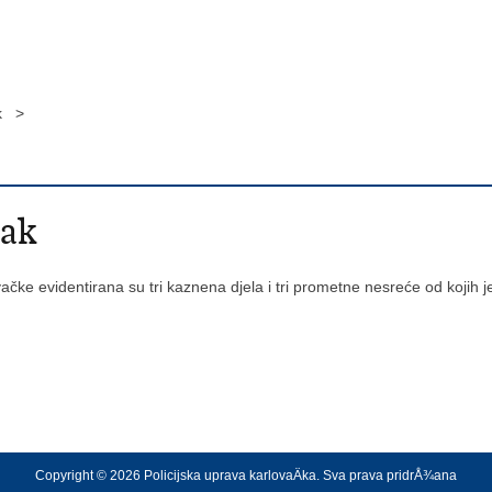
ak >
tak
ačke evidentirana su tri kaznena djela i tri prometne nesreće od kojih 
Copyright © 2026 Policijska uprava karlovaÄka. Sva prava pridrÅ¾ana