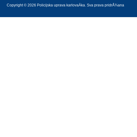
Copyright © 2026 Policijska uprava karlovaÄka. Sva prava pridrÅ¾ana