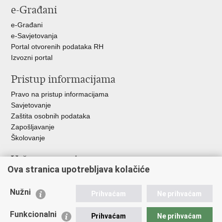
e-Građani
Facebooku
Twitteru
Google
+
e-Građani
e-Savjetovanja
Portal otvorenih podataka RH
Izvozni portal
Pristup informacijama
Pravo na pristup informacijama
Savjetovanje
Zaštita osobnih podataka
Zapošljavanje
Školovanje
Važne poveznice
Ova stranica upotrebljava kolačiće
Ministarstvo unutarnjih poslova
Sindikati
Nužni
Prihvaćam
Ne prihvaćam
Udruge
Dom zdravlja MUP-a
Funkcionalni
Prihvaćam
Ne prihvaćam
Policijska akademija