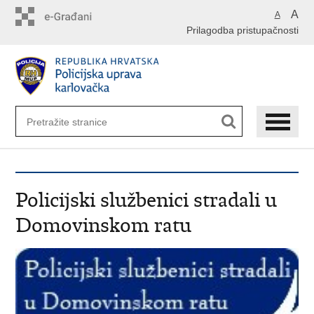
Preskoči
A
A
na
Prilagodba pristupačnosti
glavni
sadržaj
Policijski službenici stradali u
Domovinskom ratu