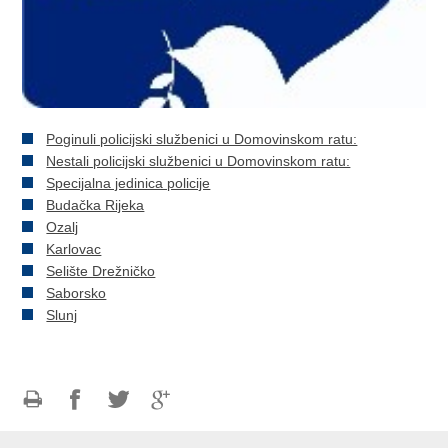
Poginuli policijski službenici u Domovinskom ratu:
Nestali policijski službenici u Domovinskom ratu:
Specijalna jedinica policije
Budačka Rijeka
Ozalj
Karlovac
Selište Drežničko
Saborsko
Slunj
Ispiši
Podijeli
Podijeli
Podijeli
stranicu
na
na
na