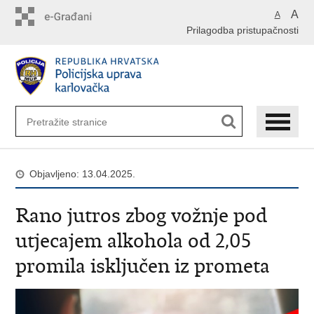
Preskoči
A
A
na
Prilagodba pristupačnosti
glavni
sadržaj
Objavljeno: 13.04.2025.
Rano jutros zbog vožnje pod
utjecajem alkohola od 2,05
promila isključen iz prometa