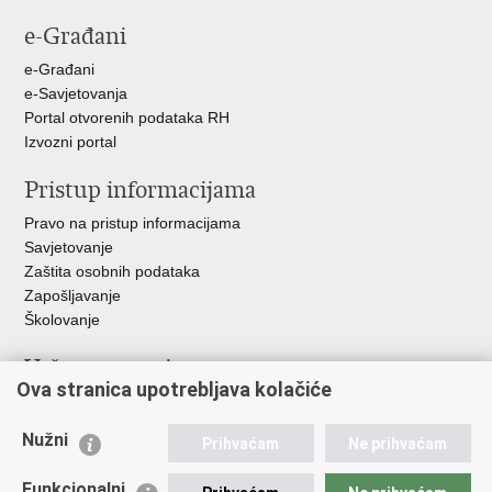
stranicu
na
na
na
e-Građani
Facebooku
Twitteru
Google
+
e-Građani
e-Savjetovanja
Portal otvorenih podataka RH
Izvozni portal
Pristup informacijama
Pravo na pristup informacijama
Savjetovanje
Zaštita osobnih podataka
Zapošljavanje
Školovanje
Važne poveznice
Ova stranica upotrebljava kolačiće
Ministarstvo unutarnjih poslova
Sindikati
Nužni
Prihvaćam
Ne prihvaćam
Udruge
Dom zdravlja MUP-a
Funkcionalni