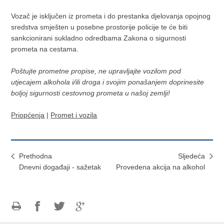
Vozač je isključen iz prometa i do prestanka djelovanja opojnog
sredstva smješten u posebne prostorije policije te će biti
sankcionirani sukladno odredbama Zakona o sigurnosti
prometa na cestama.
Poštujte prometne propise, ne upravljajte vozilom pod
utjecajem alkohola i/ili droga i svojim ponašanjem doprinesite
boljoj sigurnosti cestovnog prometa u našoj zemlji!
Priopćenja
|
Promet i vozila
Prethodna
Sljedeća
Dnevni događaji - sažetak
Provedena akcija na alkohol
Ispiši
Podijeli
Podijeli
Podijeli