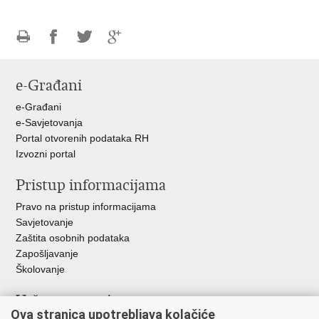
Ispiši
Podijeli
Podijeli
Podijeli
stranicu
na
na
na
e-Građani
Facebooku
Twitteru
Google
+
e-Građani
e-Savjetovanja
Portal otvorenih podataka RH
Izvozni portal
Pristup informacijama
Pravo na pristup informacijama
Savjetovanje
Zaštita osobnih podataka
Zapošljavanje
Školovanje
Važne poveznice
Ova stranica upotrebljava kolačiće