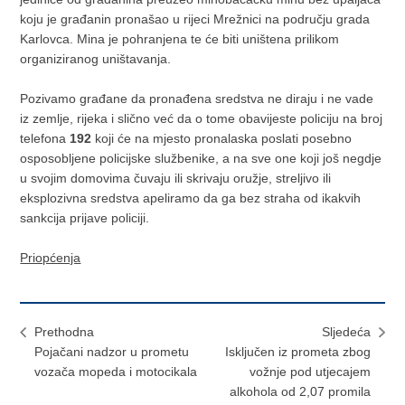
koju je građanin pronašao u rijeci Mrežnici na području grada
Karlovca. Mina je pohranjena te će biti uništena prilikom
organiziranog uništavanja.
Pozivamo građane da pronađena sredstva ne diraju i ne vade
iz zemlje, rijeka i slično već da o tome obavijeste policiju na broj
telefona
192
koji će na mjesto pronalaska poslati posebno
osposobljene policijske službenike, a na sve one koji još negdje
u svojim domovima čuvaju ili skrivaju oružje, streljivo ili
eksplozivna sredstva apeliramo da ga bez straha od ikakvih
sankcija prijave policiji.
Priopćenja
Prethodna
Sljedeća
Pojačani nadzor u prometu
Isključen iz prometa zbog
vozača mopeda i motocikala
vožnje pod utjecajem
alkohola od 2,07 promila