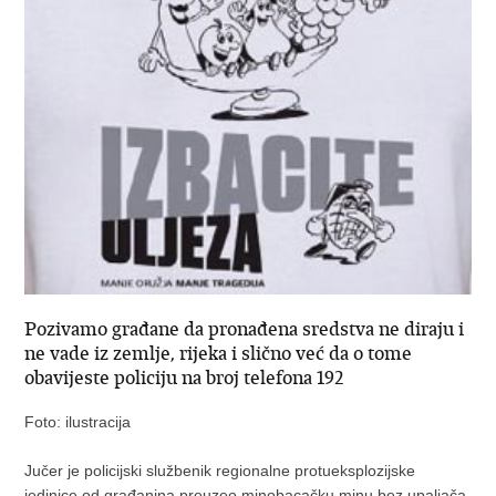
Pozivamo građane da pronađena sredstva ne diraju i
ne vade iz zemlje, rijeka i slično već da o tome
obavijeste policiju na broj telefona 192
Foto: ilustracija
Jučer je policijski službenik regionalne protueksplozijske
jedinice od građanina preuzeo minobacačku minu bez upaljača