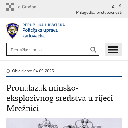
Preskoči
A
A
na
Prilagodba pristupačnosti
glavni
sadržaj
Objavljeno: 04.09.2025.
Pronalazak minsko-
eksplozivnog sredstva u rijeci
Mrežnici