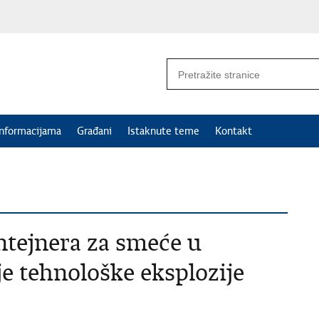
informacijama
Građani
Istaknute teme
Kontakt
ntejnera za smeće u
e tehnološke eksplozije