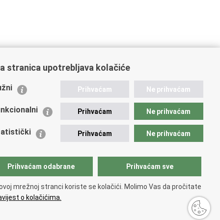
a stranica upotrebljava kolačiće
ažne poveznice
žni
Prihvaćam
Ne prihvaćam
istarstvo unutarnjih poslova
dikati
nkcionalni
Prihvaćam
Ne prihvaćam
ruge
 zdravlja MUP-a
atistički
Prihvaćam
Ne prihvaćam
icijska akademija
ej policije
lada policijske solidarnosti
Prihvaćam odabrane
Prihvaćam sve
tar za forenzična ispitivanja, istraživanja i vještačenja
an Vučetić"
ovoj mrežnoj stranci koriste se kolačići. Molimo Vas da pročitate
icijske uprave
vijest o kolačićima.
sti
.