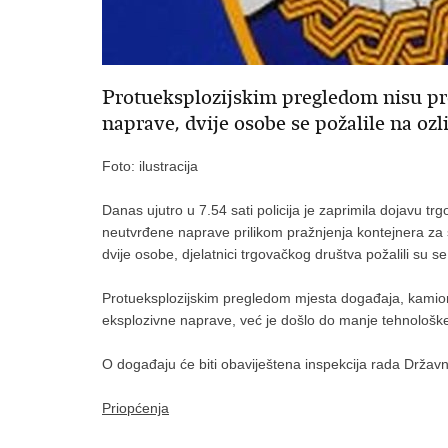
Protueksplozijskim pregledom nisu pro
naprave, dvije osobe se požalile na oz
Foto: ilustracija
Danas ujutro u 7.54 sati policija je zaprimila dojavu t
neutvrđene naprave prilikom pražnjenja kontejnera za
dvije osobe, djelatnici trgovačkog društva požalili su se
Protueksplozijskim pregledom mjesta događaja, kamion
eksplozivne naprave, već je došlo do manje tehnološ
O događaju će biti obaviještena inspekcija rada Držav
Priopćenja