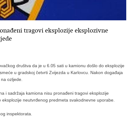
nađeni tragovi eksplozije eksplozivne
lijede
rgovačkog društva da je u 6.05 sati u kamionu došlo do eksplozije
 smeće u gradskoj četvrti Zvijezda u Karlovcu. Nakon događaja
 na ozljede.
a i sadržaja kamiona nisu pronađeni tragovi eksplozije
ke eksplozije neutvrđenog predmeta svakodnevne uporabe.
nog inspektorata.