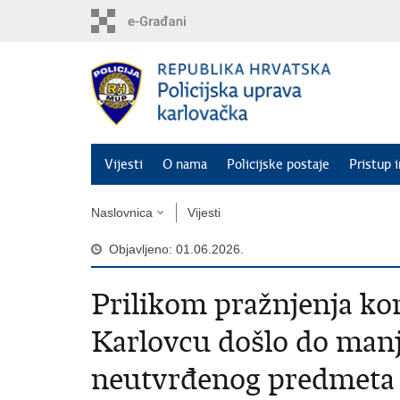
Preskoči
na
glavni
sadržaj
Vijesti
O nama
Policijske postaje
Pristup 
Naslovnica
Vijesti
Objavljeno: 01.06.2026.
Prilikom pražnjenja ko
Karlovcu došlo do manj
neutvrđenog predmeta