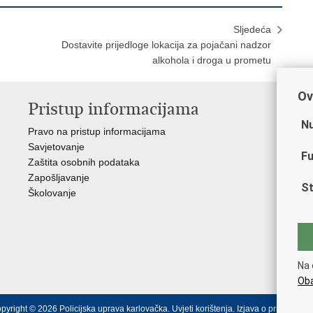
Sljedeća
Dostavite prijedloge lokacija za pojačani nadzor
alkohola i droga u prometu
Ov
Pristup informacijama
V
Nu
Pravo na pristup informacijama
Min
Savjetovanje
Sin
Fu
Zaštita osobnih podataka
Ud
Zapošljavanje
Dom
St
Školovanje
Pol
Muz
Zak
Cen
"Iv
Na 
Pol
Oba
pyright © 2026 Policijska uprava karlovačka.
Uvjeti korištenja
.
Izjava o pristupačno