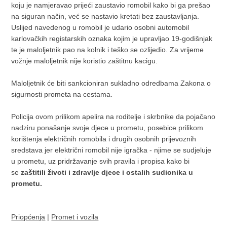
koju je namjeravao prijeći zaustavio romobil kako bi ga prešao
na siguran način, već se nastavio kretati bez zaustavljanja.
Uslijed navedenog u romobil je udario osobni automobil
karlovačkih registarskih oznaka kojim je upravljao 19-godišnjak
te je maloljetnik pao na kolnik i teško se ozlijedio. Za vrijeme
vožnje maloljetnik nije koristio zaštitnu kacigu.
Maloljetnik će biti sankcioniran sukladno odredbama Zakona o
sigurnosti prometa na cestama.
Policija ovom prilikom apelira na roditelje i skrbnike da pojačano
nadziru ponašanje svoje djece u prometu, posebice prilikom
korištenja električnih romobila i drugih osobnih prijevoznih
sredstava jer električni romobil nije igračka - njime se sudjeluje
u prometu, uz pridržavanje svih pravila i propisa kako bi
se
zaštitili životi i zdravlje djece i ostalih sudionika u
prometu.
Priopćenja
|
Promet i vozila