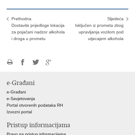
Prethodna
Sljedeća
Dostavite prijedloge lokacija
Isključen iz prometa zbog
za pojačani nadzor alkohola
upravljanja vozilom pod
i droga u prometu
utjecajem alkohola
Ispiši
Podijeli
Podijeli
Podijeli
stranicu
na
na
na
e-Građani
Facebooku
Twitteru
Google
+
e-Građani
e-Savjetovanja
Portal otvorenih podataka RH
Izvozni portal
Pristup informacijama
Pravo na pristup informacijama