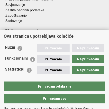
Savjetovanje
Zaštita osobnih podataka
Zapošljavanje
Školovanje
Važne poveznice
Ova stranica upotrebljava kolačiće
Ministarstvo unutarnjih poslova
Sindikati
Nužni
Prihvaćam
Ne prihvaćam
Udruge
Dom zdravlja MUP-a
Funkcionalni
Prihvaćam
Ne prihvaćam
Policijska akademija
Muzej policije
Statistički
Prihvaćam
Ne prihvaćam
Zaklada policijske solidarnosti
Centar za forenzična ispitivanja, istraživanja i vještačenja "Ivan
Vučetić"
Prihvaćam odabrane
Policijske uprave
Prihvaćam sve
Povratak na vrh
Na ovoj mrežnoj stranci koriste se kolačići. Molimo Vas da