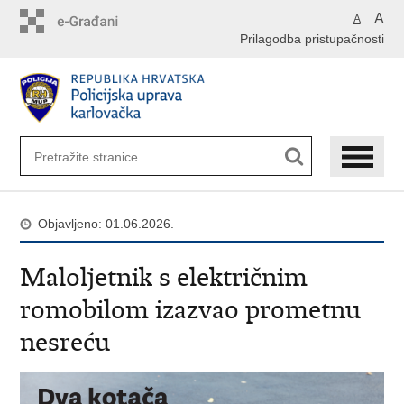
Preskoči
A
A
na
Prilagodba pristupačnosti
glavni
sadržaj
Objavljeno: 01.06.2026.
Maloljetnik s električnim
romobilom izazvao prometnu
nesreću