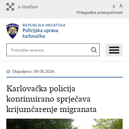
Preskoči
A
A
na
Prilagodba pristupačnosti
glavni
sadržaj
Objavljeno: 09.05.2026.
Karlovačka policija
kontinuirano sprječava
krijumčarenje migranata