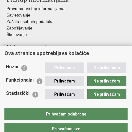
Pravo na pristup informacijama
Savjetovanje
Zaštita osobnih podataka
Zapošljavanje
Školovanje
Važne poveznice
Ova stranica upotrebljava kolačiće
Ministarstvo unutarnjih poslova
Sindikati
Nužni
Prihvaćam
Ne prihvaćam
Udruge
Dom zdravlja MUP-a
Funkcionalni
Prihvaćam
Ne prihvaćam
Policijska akademija
Muzej policije
Statistički
Prihvaćam
Ne prihvaćam
Zaklada policijske solidarnosti
Centar za forenzična ispitivanja, istraživanja i vještačenja "Ivan
Vučetić"
Prihvaćam odabrane
Policijske uprave
Prihvaćam sve