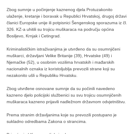
Zbog sumnje u počinjenje kaznenog djela Protuzakonito
ulaženje, kretanje i boravak u Republici Hrvatskoj, drugoj državi
članici Europske unije ili potpisnici Šengenskog sporazuma iz čl.
326. KZ-a uhitili su trojicu muškaraca na području općina
Bosiljevo, Krnjak i Cetingrad.
Kriminalističkim istraživanjima je utvrđeno da su osumnjičeni
muškarci, državljani Velike Britanije (39), Hrvatske (49) i
Njemačke (52), u osobnim vozilima hrvatskih i mađarskih
nacionalnih oznaka iz koristoljublja prevozili strane koji su
nezakonito ušli u Republiku Hrvatsku.
Zbog utvrđene osnovane sumnje da su počinili navedeno
kazneno djelo policijski službenici su svu trojicu osumnjičenih
muškaraca kazneno prijavili nadležnom državnom odvjetništvu.
Prema stranim državljanima koje su prevozili postupano je
sukladno odredbama Zakona o strancima.