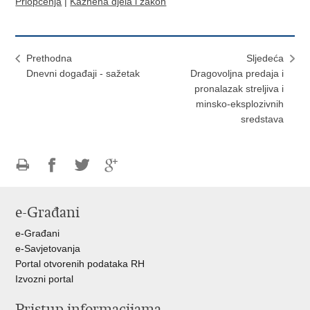
Priopćenja
|
Kaznena djela i zakon
Prethodna
Sljedeća
Dnevni događaji - sažetak
Dragovoljna predaja i
pronalazak streljiva i
minsko-eksplozivnih
sredstava
Ispiši
Podijeli
Podijeli
Podijeli
stranicu
na
na
na
e-Građani
Facebooku
Twitteru
Google
+
e-Građani
e-Savjetovanja
Portal otvorenih podataka RH
Izvozni portal
Pristup informacijama