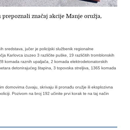
 prepoznali značaj akcije Manje oružja,
h sredstava, jučer je policijski službenik regionalne
ja Karlovca izuzeo 3 različite puške, 19 različitih tromblonskih
 28 komada raznih upaljača, 2 komada elektrodetonatorskih
metara detonirajućeg štapina, 3 topovska streljiva, 1365 komada
m domovima čuvaju, skrivaju ili pronađu oružje ili eksplozivna
liciji. Pozivom na broj 192 učinite prvi korak te na taj način