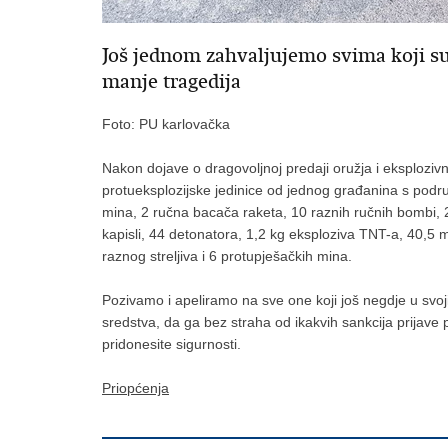
Još jednom zahvaljujemo svima koji su
manje tragedija
Foto: PU karlovačka
Nakon dojave o dragovoljnoj predaji oružja i eksplozivni
protueksplozijske jedinice od jednog građanina s područ
mina, 2 ručna bacača raketa, 10 raznih ručnih bombi,
kapisli, 44 detonatora, 1,2 kg eksploziva TNT-a, 40,5 
raznog streljiva i 6 protupješačkih mina.
Pozivamo i apeliramo na sve one koji još negdje u svoji
sredstva, da ga bez straha od ikakvih sankcija prijave po
pridonesite sigurnosti.
Priopćenja