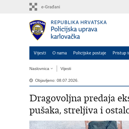
Preskoči
na
glavni
sadržaj
Vijesti
O nama
Policijske postaje
Pristup 
Naslovnica
Vijesti
Objavljeno: 08.07.2026.
Dragovoljna predaja ek
pušaka, streljiva i ostal