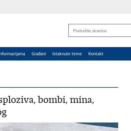
informacijama
Građani
Istaknute teme
Kontakt
sploziva, bombi, mina,
og