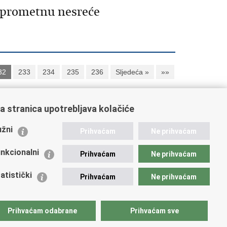
e prometnu nesreće
32
233
234
235
236
Sljedeća »
»»
a stranica upotrebljava kolačiće
ažne poveznice
žni
Prihvaćam
Ne prihvaćam
istarstvo unutarnjih poslova
dikati
nkcionalni
Prihvaćam
Ne prihvaćam
ruge
 zdravlja MUP-a
atistički
Prihvaćam
Ne prihvaćam
icijska akademija
ej policije
lada policijske solidarnosti
Prihvaćam odabrane
Prihvaćam sve
tar za forenzična ispitivanja, istraživanja i vještačenja
an Vučetić"