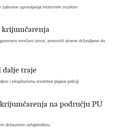
ere zabrane upravljanja motornim vozilom
a krijumčarenja
ogovoreni novčani iznos, prevozili strane državljane do
 dalje traje
ljivo i eksplozivna sredstva
prijave policiji
a krijumčarenja na području PU
nom državnom odvjetništvu