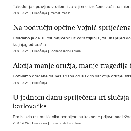
Također je upravljao vozilom i za vrijeme izrečene zaštitne mj
21.07.2024. | Priopćenja | Promet i vozila
Na području općine Vojnić spriječen
Utvrđeno je da su osumnjičenici iz koristoljublja, za unaprijed d
krajnjeg odredišta
21.07.2024. | Priopćenja | Kaznena djela i zakon
Akcija manje oružja, manje tragedija i
Pozivamo građane da bez straha od ikakvih sankcija oružje, stre
21.07.2024. | Priopćenja
U jednom danu spriječena tri slučaj
karlovačke
Protiv svih osumnjičenika podnijete su kaznene prijave nadlež
20.07.2024. | Priopćenja | Kaznena djela i zakon