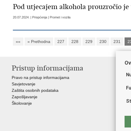
Pod utjecajem alkohola prouzročio j
20.07.2024. | Priopćenja | Promet i vozila
««
« Prethodna
227
228
229
230
231
2
Ov
Pristup informacijama
V
Nu
Pravo na pristup informacijama
Min
Savjetovanje
Sin
Fu
Zaštita osobnih podataka
Ud
Zapošljavanje
Dom
St
Školovanje
Pol
Muz
Zak
Cen
"Iv