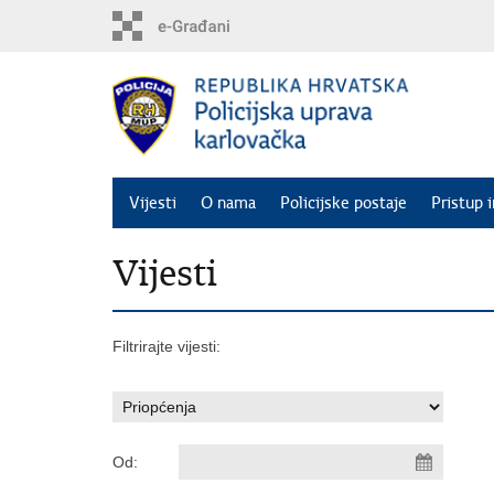
Preskoči
na
glavni
sadržaj
Vijesti
O nama
Policijske postaje
Pristup 
Vijesti
Filtrirajte vijesti:
Od: