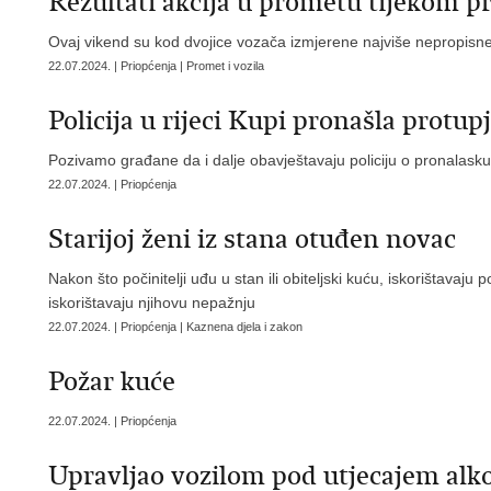
Rezultati akcija u prometu tijekom p
Ovaj vikend su kod dvojice vozača izmjerene najviše nepropisne
22.07.2024. | Priopćenja | Promet i vozila
Policija u rijeci Kupi pronašla protu
Pozivamo građane da i dalje obavještavaju policiju o pronalask
22.07.2024. | Priopćenja
Starijoj ženi iz stana otuđen novac
Nakon što počinitelji uđu u stan ili obiteljski kuću, iskorištavaj
iskorištavaju njihovu nepažnju
22.07.2024. | Priopćenja | Kaznena djela i zakon
Požar kuće
22.07.2024. | Priopćenja
Upravljao vozilom pod utjecajem alko