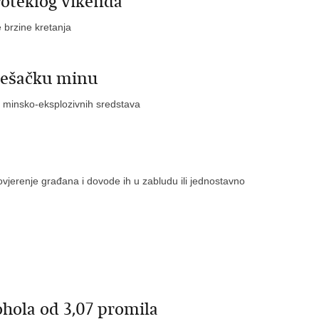
roteklog vikenda
 brzine kretanja
pješačku minu
u minsko-eksplozivnih sredstava
u povjerenje građana i dovode ih u zabludu ili jednostavno
hola od 3,07 promila