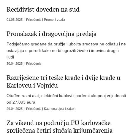
Recidivist doveden na sud
01.05.2025. | Priopćenja | Promet i vozila
Pronalazak i dragovoljna predaja
Podsjećamo građane da oružje i ubojita sredstva ne odlažu i ne
ostavljaju u prirodi kako ne bi ugrozili živote i imovinu drugih
ljudi
30.04.2025. | Priopćenja
Razriješene tri teške krađe i dvije krađe u
Karlovcu i Vojniću
Otuđen razni alat, električni kablovi i parfemi ukupnoj vrijednosti
od 27.093 eura
29.04.2025. | Priopćenja | Kaznena djela i zakon
Za vikend na području PU karlovačke
spriječena četiri slučaja krijumčarenja