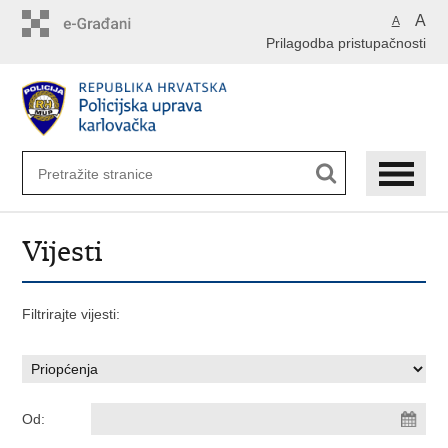
Preskoči
A
A
na
Prilagodba pristupačnosti
glavni
sadržaj
Vijesti
Filtrirajte vijesti:
Od: