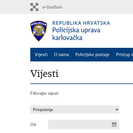
Preskoči
na
glavni
sadržaj
Vijesti
O nama
Policijske postaje
Pristup 
Vijesti
Filtrirajte vijesti:
Od: