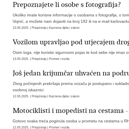
Prepoznajete li osobe s fotografija?
Ukoliko imate korisne informacije o osobama s fotografija, o tom
Vojnić, a možete nam dojaviti na broj 192 ili na e-mail karlovack
13.05.2025. | Priopćenja | Kaznena djela i zakon
Vozilom upravljao pod utjecajem drog
Osim toga, nije koristio sigurnosni pojas te kod sebe nije imao 
13.05.2025. | Priopćenja | Promet i vozila
Još jedan krijumčar uhvaćen na podr
Zbog počinjenih prekršaja prema vozaču je postupano i suklad
osobnoj iskaznici
12.05.2025. | Priopćenja | Kaznena djela i zakon
Motociklisti i mopedisti na cestama
Gotovo svaka treća poginula osoba u prometu na cestama u RH n
12.05.2025. | Priopćenja | Promet i vozila