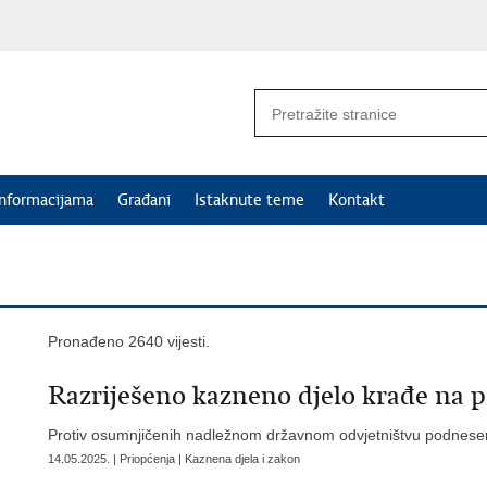
informacijama
Građani
Istaknute teme
Kontakt
Pronađeno 2640 vijesti.
Razriješeno kazneno djelo krađe na 
Protiv osumnjičenih nadležnom državnom odvjetništvu podnese
14.05.2025. | Priopćenja | Kaznena djela i zakon