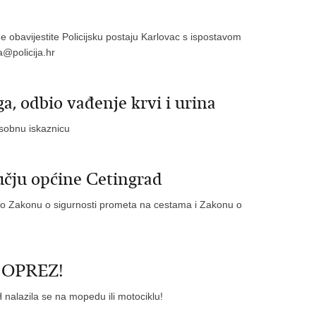
e obavijestite Policijsku postaju Karlovac s ispostavom
a@policija.hr
a, odbio vađenje krvi i urina
osobnu iskaznicu
učju općine Cetingrad
no Zakonu o sigurnosti prometa na cestama i Zakonu o
 - OPREZ!
alazila se na mopedu ili motociklu!