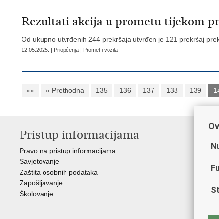
Rezultati akcija u prometu tijekom p
Od ukupno utvrđenih 244 prekršaja utvrđen je 121 prekršaj prek
12.05.2025. | Priopćenja | Promet i vozila
««
« Prethodna
135
136
137
138
139
1
Ov
Pristup informacijama
V
Nu
Pravo na pristup informacijama
Min
Savjetovanje
Sin
Fu
Zaštita osobnih podataka
Ud
Zapošljavanje
Dom
St
Školovanje
Pol
Muz
Zak