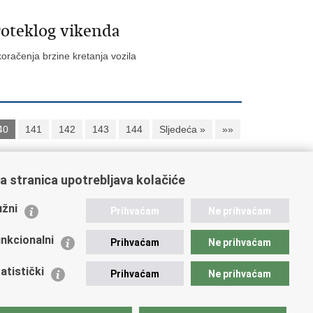
roteklog vikenda
oračenja brzine kretanja vozila
40
141
142
143
144
Sljedeća »
»»
a stranica upotrebljava kolačiće
ažne poveznice
žni
Prihvaćam
Ne prihvaćam
istarstvo unutarnjih poslova
dikati
nkcionalni
Prihvaćam
Ne prihvaćam
ruge
 zdravlja MUP-a
atistički
Prihvaćam
Ne prihvaćam
icijska akademija
ej policije
lada policijske solidarnosti