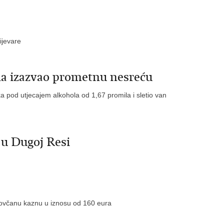
ijevare
ila izazvao prometnu nesreću
 pod utjecajem alkohola od 1,67 promila i sletio van
a u Dugoj Resi
 novčanu kaznu u iznosu od 160 eura