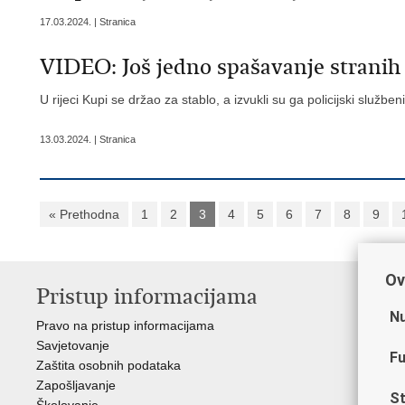
17.03.2024. | Stranica
VIDEO: Još jedno spašavanje stranih 
U rijeci Kupi se držao za stablo, a izvukli su ga policijski služben
13.03.2024. | Stranica
« Prethodna
1
2
3
4
5
6
7
8
9
Ov
Pristup informacijama
V
Nu
Pravo na pristup informacijama
Min
Savjetovanje
Sin
Fu
Zaštita osobnih podataka
Ud
Zapošljavanje
Dom
St