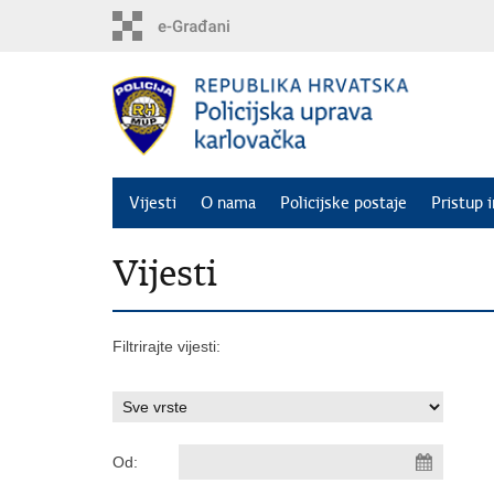
Preskoči
na
glavni
sadržaj
Vijesti
O nama
Policijske postaje
Pristup 
Vijesti
Filtrirajte vijesti:
Od: