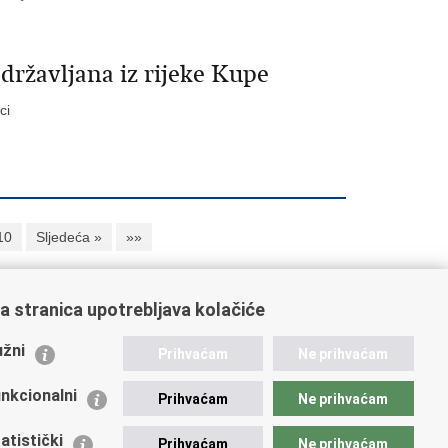
državljana iz rijeke Kupe
ici
10
Sljedeća »
»»
a stranica upotrebljava kolačiće
ažne poveznice
žni
Prihvaćam
Ne prihvaćam
istarstvo unutarnjih poslova
dikati
nkcionalni
Prihvaćam
Ne prihvaćam
ruge
 zdravlja MUP-a
atistički
Prihvaćam
Ne prihvaćam