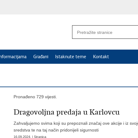
informacijama
Građani
Istaknute teme
Kontakt
Pronađeno 729 vijesti.
Dragovoljna predaja u Karlovcu
Zahvaljujemo svima koji su prepoznali značaj ove akcije i iz svoje
sredstva te na taj način pridonijeli sigurnosti
16.09.2024. | Stranica