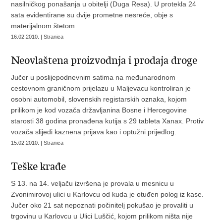
nasilničkog ponašanja u obitelji (Duga Resa). U protekla 24
sata evidentirane su dvije prometne nesreće, obje s
materijalnom štetom.
16.02.2010. | Stranica
Neovlaštena proizvodnja i prodaja droge
Jučer u poslijepodnevnim satima na međunarodnom
cestovnom graničnom prijelazu u Maljevacu kontroliran je
osobni automobil, slovenskih registarskih oznaka, kojom
prilikom je kod vozača državljanina Bosne i Hercegovine
starosti 38 godina pronađena kutija s 29 tableta Xanax. Protiv
vozača slijedi kaznena prijava kao i optužni prijedlog.
15.02.2010. | Stranica
Teške krađe
S 13. na 14. veljaču izvršena je provala u mesnicu u
Zvonimirovoj ulici u Karlovcu od kuda je otuđen polog iz kase.
Jučer oko 21 sat nepoznati počinitelj pokušao je provaliti u
trgovinu u Karlovcu u Ulici Luščić, kojom prilikom ništa nije