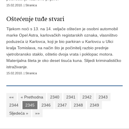
15.02.2010. | Stranica
Oštećenje tuđe stvari
Tijekom noći s 13. na 14. veljače oštećen je osobni automobil
marke Opel Astra, karlovačkih registarskih oznaka, vlasništvo
poduzeća iz Karlovca, koji je bio parkiran u Karlovcu u Ulici
kralja Tomislava, na način što je počinitelj razbio prednje
vjetrobransko staklo, oštetio dvoja vrata i poklopac motora.
Materijalna šteta je oko deset tisuća kuna. Slijedi kriminalističko
istraživanje.
15.02.2010. | Stranica
««
« Prethodna
2340
2341
2342
2343
2344
2345
2346
2347
2348
2349
Sljedeća »
»»