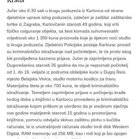
Krađa
Jučer oko 6.30 sati u krugu poduzeća iz Karlovca od strane
djelatnice uprave istog poduzeća, zatečen je zaštitar zaštitarske
tvrtke iz Zagreba, Karlovčanin starosti 49 godina, koji vrši
fizičko osiguranje objekta, sa šest komada suhomesnatih
vrijednosti oko 1 300 kuna proizvoda koje je tijekom noći otuđio
iz kruga poduzeća. Djelatnici Policijske postaje Karlovac proveli
su kriminalističko istraživanje nad počiniteljem, te će protiv istog
biti proslijeđena kaznena prijava. Jučer je zaprimljena prijava
Dugorešanina starosti 35 godina da mu je nepoznati počinitelj
od 1. do 16. veljače iz podruma obiteljske kuće u Dugoj Resi,
mjesto Belajska Vinica, otuđio motornu kosilicu za travu.
Materijalna šteta je oko 700 kuna, te slijedi kriminalističko
istraživanje. Temeljem zaprimljene prijave o počinjenju krađe
tvrdog diska u knjižnici u Karlovcu provedeno je kriminalističko
istraživanje kojom prilikom je utvrđeno da je sredinom siječnja
ove godine maloljetnik starosti 15 godina u prostorijama
knjižnice, pomoću odvijača skinuo zaštitnu plohu s kućišta
računala, te iz unutrašnjosti računala otuđio tvrdi disk Western
Digital, RAM memoriju od 256 MB, kao i miš koji je bio spojen