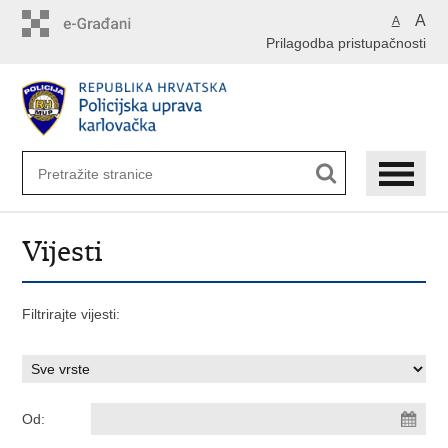
Preskoči
A
A
na
Prilagodba pristupačnosti
glavni
sadržaj
Vijesti
Filtrirajte vijesti:
Od: