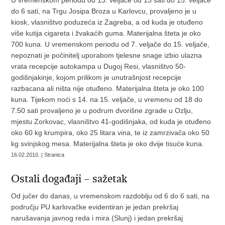
U vremenskom periodu od 13. veljače od 13 sati do 15. veljače
do 6 sati, na Trgu Josipa Broza u Karlovcu, provaljeno je u
kiosk, vlasništvo poduzeća iz Zagreba, a od kuda je otuđeno
više kutija cigareta i žvakaćih guma. Materijalna šteta je oko
700 kuna. U vremenskom periodu od 7. veljače do 15. veljače,
nepoznati je počinitelj uporabom tjelesne snage izbio ulazna
vrata recepcije autokampa u Dugoj Resi, vlasništvo 50-
godišnjakinje, kojom prilikom je unutrašnjost recepcije
razbacana ali ništa nije otuđeno. Materijalna šteta je oko 100
kuna. Tijekom noći s 14. na 15. veljače, u vremenu od 18 do
7.50 sati provaljeno je u podrum dvorišne zgrade u Ozlju,
mjestu Zorkovac, vlasništvo 41-godišnjaka, od kuda je otuđeno
oko 60 kg krumpira, oko 25 litara vina, te iz zamrzivača oko 50
kg svinjskog mesa. Materijalna šteta je oko dvije tisuće kuna.
16.02.2010. | Stranica
Ostali događaji – sažetak
Od jučer do danas, u vremenskom razdoblju od 6 do 6 sati, na
području PU karlovačke evidentiran je jedan prekršaj
narušavanja javnog reda i mira (Slunj) i jedan prekršaj