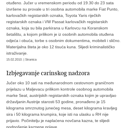
otuđeno. Jučer u vremenskom periodu od 19.30 do 23 sata
izvršene su provale u tri osobna automobila marke Fiat Punto,
karlovačkih registarskih oznaka, Toyota Yaris riječkih
registarskih oznaka i VW Passat karlovačkih registarskih
oznaka, koja su bila parkirana u Karlovcu na Koranskom
šetalištu, a kojom prilikom je iz osobnih automobila otuđena
odjeća i obuća, torbe s osobnim dokumentima, mobiteli i slično.
Materijalna šteta je oko 12 tisuća kuna. Slijedi kriminalističko
istraživanje.
15.02.2010. | Stranica
Izbjegavanje carinskog nadzora
Jučer oko 10 sati na međunarodnom cestovnom graničnom
prijelazu u Maljevacu prilikom kontrole osobnog automobila
marke Seat, austrijskih registarskih oznaka kojim je upravljao
državljanin Austrije starosti 53 godine, pronađeno je 15
kilograma smrznutog junećeg mesa, deset kilograma kravljeg
sira i 50 kilograma krumpira, koje isti na ulasku u RH nije
prijavio. Počinitelju je naplaćena novčana kazna, te slijedi
podnošenje kaznene prijave.