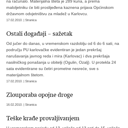
na računalo. Materijalna šteta je 289 kuna, a prema
maloljetniku će biti proslijeđena kaznena prijava Općinskom
državnom odvjetništvu za mladež u Karlovcu.
17.02.2010. | Stranica
Ostali događaji – sažetak
Od jučer do danas, u vremenskom razdoblju od 6 do 6 sati, na
području PU karlovačke evidentiran je jedan prekršaj
narušavanja javnog reda i mira (Karlovac) i dva prekršaja
nasilničkog ponašanja u obitelji (Ogulin, Ozalj). U protekla 24
sata evidentirane su četiri prometne nesreće, sve s
materijalnom štetom.
17.02.2010. | Stranica
Zlouporaba opojne droge
16.02.2010. | Stranica
Teške krađe provaljivanjem