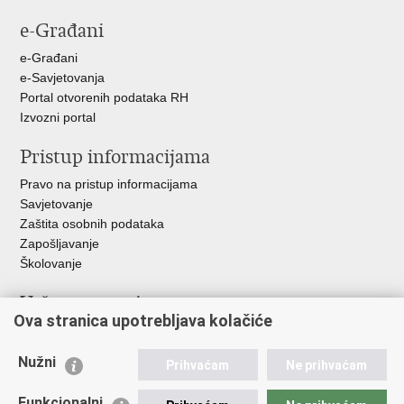
e-Građani
e-Građani
e-Savjetovanja
Portal otvorenih podataka RH
Izvozni portal
Pristup informacijama
Pravo na pristup informacijama
Savjetovanje
Zaštita osobnih podataka
Zapošljavanje
Školovanje
Važne poveznice
Ova stranica upotrebljava kolačiće
Ministarstvo unutarnjih poslova
Sindikati
Nužni
Prihvaćam
Ne prihvaćam
Udruge
Dom zdravlja MUP-a
Funkcionalni