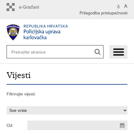
Preskoči
A
A
na
Prilagodba pristupačnosti
glavni
sadržaj
Vijesti
Filtrirajte vijesti:
Od: