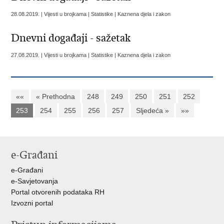
28.08.2019. | Vijesti u brojkama | Statistike | Kaznena djela i zakon
Dnevni događaji - sažetak
27.08.2019. | Vijesti u brojkama | Statistike | Kaznena djela i zakon
««
« Prethodna
248
249
250
251
252
253
254
255
256
257
Sljedeća »
»»
e-Građani
e-Građani
e-Savjetovanja
Portal otvorenih podataka RH
Izvozni portal