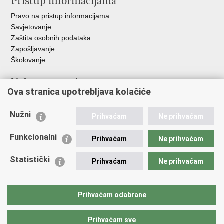
Pristup informacijama
Pravo na pristup informacijama
Savjetovanje
Zaštita osobnih podataka
Zapošljavanje
Školovanje
Važne poveznice
Ova stranica upotrebljava kolačiće
Ministarstvo unutarnjih poslova
Sindikati
Nužni
Prihvaćam
Ne prihvaćam
Udruge
Dom zdravlja MUP-a
Funkcionalni
Prihvaćam
Ne prihvaćam
Policijska akademija
Muzej policije
Statistički
Prihvaćam
Ne prihvaćam
Zaklada policijske solidarnosti
Centar za forenzična ispitivanja, istraživanja i vještačenja "Ivan
Vučetić"
Prihvaćam odabrane
Policijske uprave
Prihvaćam sve