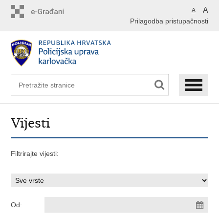
Preskoči
A
A
na
Prilagodba pristupačnosti
glavni
sadržaj
Vijesti
Filtrirajte vijesti:
Od: