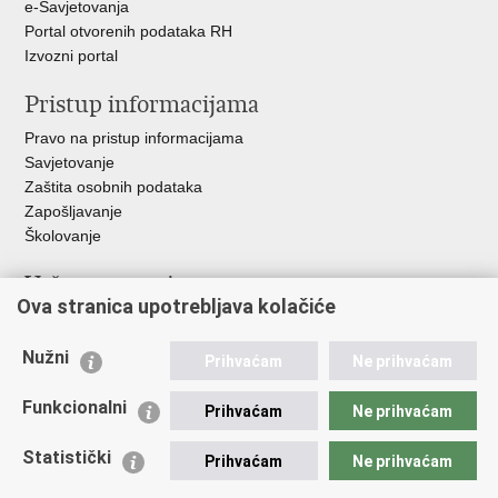
e-Savjetovanja
Portal otvorenih podataka RH
Izvozni portal
Pristup informacijama
Pravo na pristup informacijama
Savjetovanje
Zaštita osobnih podataka
Zapošljavanje
Školovanje
Važne poveznice
Ova stranica upotrebljava kolačiće
Ministarstvo unutarnjih poslova
Sindikati
Nužni
Prihvaćam
Ne prihvaćam
Udruge
Dom zdravlja MUP-a
Funkcionalni
Prihvaćam
Ne prihvaćam
Policijska akademija
Muzej policije
Statistički
Prihvaćam
Ne prihvaćam
Zaklada policijske solidarnosti
Centar za forenzična ispitivanja, istraživanja i vještačenja "Ivan