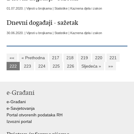
01.07.2020. | Vijesti u brojkama | Statistike | Kaznena djela i zakon
Dnevni događaji - sažetak
30.06.2020. | Vijesti u brojkama | Statistike | Kaznena djela i zakon
««
« Prethodna
217
218
219
220
221
222
223
224
225
226
Sljedeća »
»»
e-Građani
e-Građani
e-Savjetovanja
Portal otvorenih podataka RH
Izvozni portal