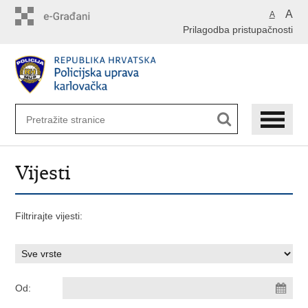
Preskoči
A
A
na
Prilagodba pristupačnosti
glavni
sadržaj
Vijesti
Filtrirajte vijesti:
Od: