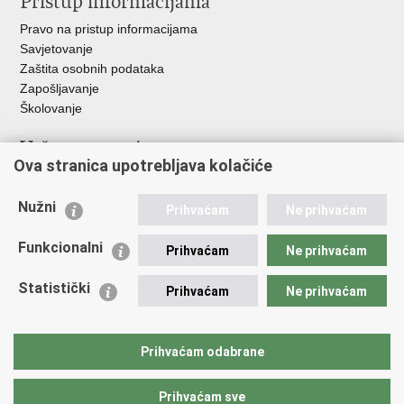
Pristup informacijama
Pravo na pristup informacijama
Savjetovanje
Zaštita osobnih podataka
Zapošljavanje
Školovanje
Važne poveznice
Ova stranica upotrebljava kolačiće
Ministarstvo unutarnjih poslova
Sindikati
Nužni
Prihvaćam
Ne prihvaćam
Udruge
Dom zdravlja MUP-a
Funkcionalni
Prihvaćam
Ne prihvaćam
Policijska akademija
Muzej policije
Statistički
Prihvaćam
Ne prihvaćam
Zaklada policijske solidarnosti
Centar za forenzična ispitivanja, istraživanja i vještačenja "Ivan
Vučetić"
Prihvaćam odabrane
Policijske uprave
Prihvaćam sve