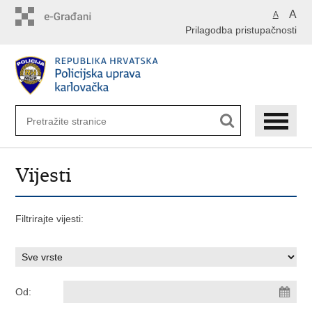
Preskoči
A
A
na
Prilagodba pristupačnosti
glavni
sadržaj
Vijesti
Filtrirajte vijesti:
Od: