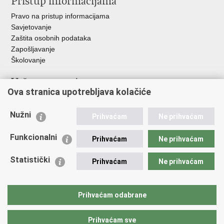
Pristup informacijama
Pravo na pristup informacijama
Savjetovanje
Zaštita osobnih podataka
Zapošljavanje
Školovanje
Važne poveznice
Ova stranica upotrebljava kolačiće
Ministarstvo unutarnjih poslova
Sindikati
Nužni
Prihvaćam
Ne prihvaćam
Udruge
Dom zdravlja MUP-a
Funkcionalni
Prihvaćam
Ne prihvaćam
Policijska akademija
Muzej policije
Statistički
Prihvaćam
Ne prihvaćam
Zaklada policijske solidarnosti
Centar za forenzična ispitivanja, istraživanja i vještačenja "Ivan
Vučetić"
Prihvaćam odabrane
Policijske uprave
Prihvaćam sve