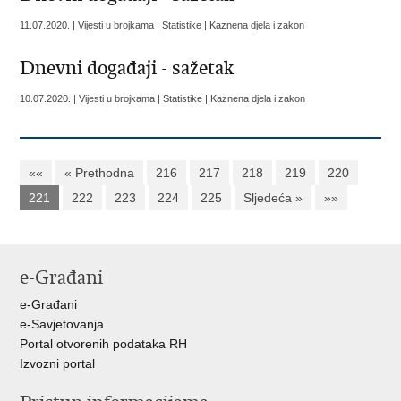
11.07.2020. | Vijesti u brojkama | Statistike | Kaznena djela i zakon
Dnevni događaji - sažetak
10.07.2020. | Vijesti u brojkama | Statistike | Kaznena djela i zakon
««
« Prethodna
216
217
218
219
220
221
222
223
224
225
Sljedeća »
»»
e-Građani
e-Građani
e-Savjetovanja
Portal otvorenih podataka RH
Izvozni portal