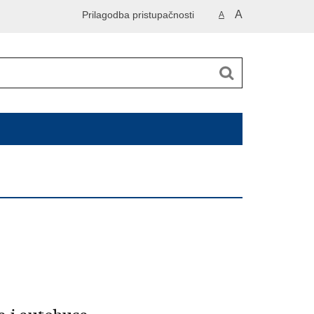
A
Prilagodba pristupačnosti
A