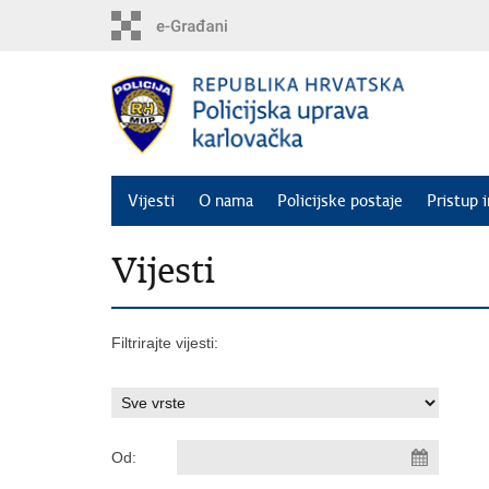
Preskoči
na
glavni
sadržaj
Vijesti
O nama
Policijske postaje
Pristup 
Vijesti
Filtrirajte vijesti:
Od: