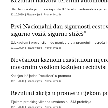
Rezultati nadzora teretnih automobil
Utvrđeno je da je u prekršaju bilo 87 teretnih automobila i jeda
22.10.2020. | Pisane vijesti | Promet i vozila
Prvi Nacionalni dan sigurnosti ces
sigurno voziš, sigurno stižeš“
Edukacijom i prevencijom do manjeg broja prometnih nesreća i
21.10.2020. | Pisane vijesti | Promet i vozila
Novčanom kaznom i zaštitnom mjero
motornim vozilom kažnjen recidivis
Kažnjen još jedan "recidivist" u prometu
19.10.2020. | Pisane vijesti | Promet i vozila
Rezultati akcija u prometu tijekom p
Tijekom proteklog vikenda utvrđena su 343 prekršaja
19.10.2020. | Pisane vijesti | Promet i vozila