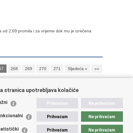
 od 2,69 promila i za vrijeme dok mu je izrečena
67
268
269
270
271
Sljedeća »
»»
a stranica upotrebljava kolačiće
ažne poveznice
žni
Prihvaćam
Ne prihvaćam
istarstvo unutarnjih poslova
dikati
nkcionalni
Prihvaćam
Ne prihvaćam
ruge
 zdravlja MUP-a
atistički
Prihvaćam
Ne prihvaćam
icijska akademija