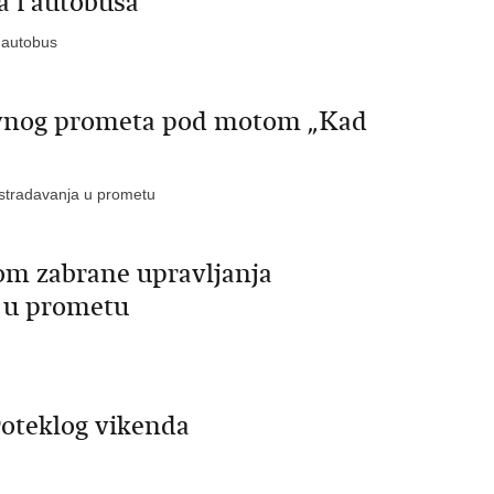
a i autobusa
n autobus
tovnog prometa pod motom „Kad
 stradavanja u prometu
m zabrane upravljanja
t u prometu
roteklog vikenda