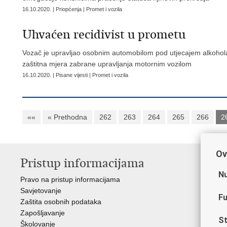
16.10.2020. | Priopćenja | Promet i vozila
Uhvaćen recidivist u prometu
Vozač je upravljao osobnim automobilom pod utjecajem alkohola
zaštitna mjera zabrane upravljanja motornim vozilom
16.10.2020. | Pisane vijesti | Promet i vozila
««
« Prethodna
262
263
264
265
266
2
Ov
Pristup informacijama
V
Nu
Pravo na pristup informacijama
Min
Savjetovanje
Sin
Fu
Zaštita osobnih podataka
Ud
Zapošljavanje
Dom
St
Školovanje
Pol