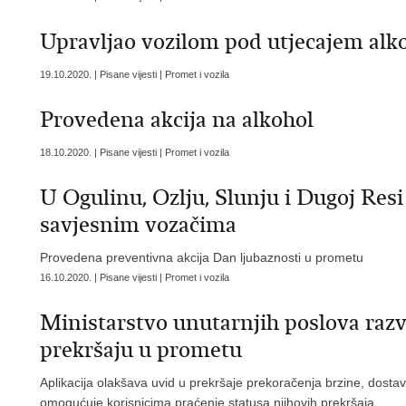
Upravljao vozilom pod utjecajem alko
19.10.2020. | Pisane vijesti | Promet i vozila
Provedena akcija na alkohol
18.10.2020. | Pisane vijesti | Promet i vozila
U Ogulinu, Ozlju, Slunju i Dugoj Res
savjesnim vozačima
Provedena preventivna akcija Dan ljubaznosti u prometu
16.10.2020. | Pisane vijesti | Promet i vozila
Ministarstvo unutarnjih poslova razv
prekršaju u prometu
Aplikacija olakšava uvid u prekršaje prekoračenja brzine, dost
omogućuje korisnicima praćenje statusa njihovih prekršaja