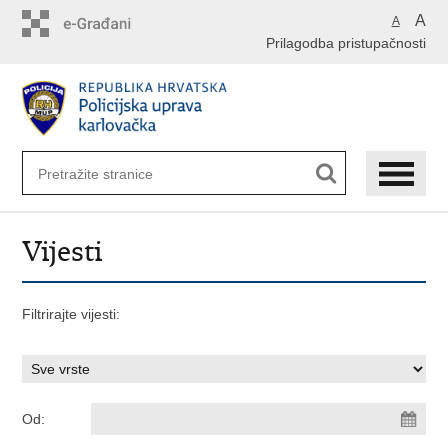
Preskoči
A
A
na
Prilagodba pristupačnosti
glavni
sadržaj
Vijesti
Filtrirajte vijesti:
Od: