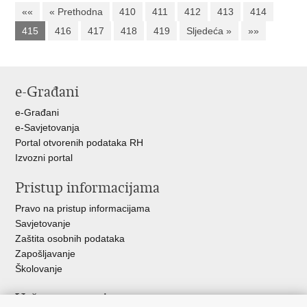
««
« Prethodna
410
411
412
413
414
415
416
417
418
419
Sljedeća »
»»
e-Građani
e-Građani
e-Savjetovanja
Portal otvorenih podataka RH
Izvozni portal
Pristup informacijama
Pravo na pristup informacijama
Savjetovanje
Zaštita osobnih podataka
Zapošljavanje
Školovanje
Važne poveznice