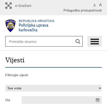
Preskoči
A
A
na
Prilagodba pristupačnosti
glavni
sadržaj
Vijesti
Filtrirajte vijesti:
Od: