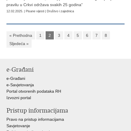
pravilu u Crkvi održava svakih 25 godina“
12.02.2025. | Pisane vijesti | Društvo i zajednica
« Prethodna
1
2
3
4
5
6
7
8
Sljedeća »
e-Građani
e-Građani
e-Savjetovanja
Portal otvorenih podataka RH
Izvozni portal
Pristup informacijama
Pravo na pristup informacijama
Savjetovanje