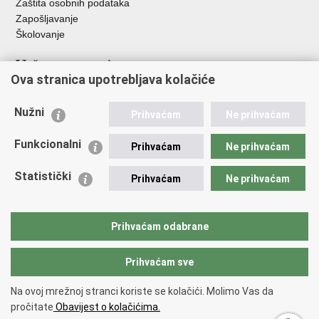
Zaštita osobnih podataka
Zapošljavanje
Školovanje
Važne poveznice
Ova stranica upotrebljava kolačiće
Ministarstvo unutarnjih poslova
Sindikati
Nužni
Prihvaćam
Ne prihvaćam
Udruge
Dom zdravlja MUP-a
Funkcionalni
Prihvaćam
Ne prihvaćam
Policijska akademija
Muzej policije
Statistički
Prihvaćam
Ne prihvaćam
Zaklada policijske solidarnosti
Centar za forenzična ispitivanja, istraživanja i vještačenja "Ivan
Vučetić"
Prihvaćam odabrane
Policijske uprave
Prihvaćam sve
Povratak na vrh
Na ovoj mrežnoj stranci koriste se kolačići. Molimo Vas da
Copyright © 2026 Policijska uprava karlovačka.
Uvjeti korištenja
.
Izjava o
pročitate
Obavijest o kolačićima.
pristupačnosti
.