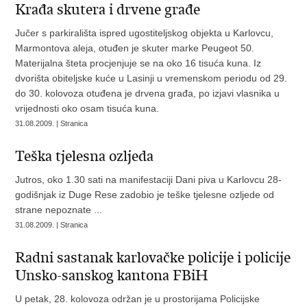
Krađa skutera i drvene građe
Jučer s parkirališta ispred ugostiteljskog objekta u Karlovcu,
Marmontova aleja, otuđen je skuter marke Peugeot 50.
Materijalna šteta procjenjuje se na oko 16 tisuća kuna. Iz
dvorišta obiteljske kuće u Lasinji u vremenskom periodu od 29.
do 30. kolovoza otuđena je drvena građa, po izjavi vlasnika u
vrijednosti oko osam tisuća kuna.
31.08.2009. | Stranica
Teška tjelesna ozljeda
Jutros, oko 1.30 sati na manifestaciji Dani piva u Karlovcu 28-
godišnjak iz Duge Rese zadobio je teške tjelesne ozljede od
strane nepoznate ...
31.08.2009. | Stranica
Radni sastanak karlovačke policije i policije
Unsko-sanskog kantona FBiH
U petak, 28. kolovoza održan je u prostorijama Policijske