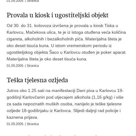
01.09.2009. | Stranica
Provala u kiosk i ugostiteljski objekt
Od 30. do 31. kolovoza izvršena je provala u kiosk Tiska u
Karlovcu, Mačekova ulica, te je iz istoga otuđena veća količina
cigareta, alkoholnih i bezalkoholnih pića. Materijalna šteta je
oko deset tisuća kuna. U istom vremenskom periodu iz
ugostiteljskog objekta Šaco u Karlovcu otuđen je poker aparat.
Materijalna šteta je oko deset tisuća kuna.
01.09.2009. | Stranica
Teška tjelesna ozljeda
Jutros oko 1.25 sati na manifestaciji Dani piva u Karlovcu 19-
godišnji Karlovčanin pod utjecajem alkohola (1,16 g/kg) i više
za sada nepoznatih muških osoba, nanijelo je teške tjelesne
ozljede 18-godišnjaku iz Karlovca. Slijedi daljnji rad policije i
kaznena prijava.
01.09.2009. | Stranica