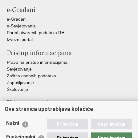
e-Građani
e-Građani
e-Savjetovanja
Portal otvorenih podataka RH
Izvozni portal
Pristup informacijama
Pravo na pristup informacijama
Savjetovanje
Zaštita osobnih podataka
Zapošljavanje
Školovanje
Važne poveznice
Ova stranica upotrebljava kolačiće
Ministarstvo unutarnjih poslova
Sindikati
Nužni
Prihvaćam
Ne prihvaćam
Udruge
Dom zdravlja MUP-a
Funkcionalni
Prihvaćam
Ne prihvaćam