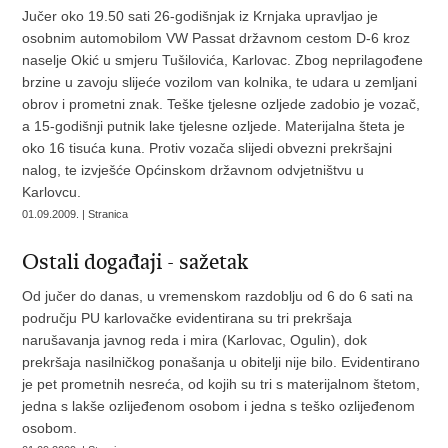
Jučer oko 19.50 sati 26-godišnjak iz Krnjaka upravljao je
osobnim automobilom VW Passat državnom cestom D-6 kroz
naselje Okić u smjeru Tušilovića, Karlovac. Zbog neprilagođene
brzine u zavoju slijeće vozilom van kolnika, te udara u zemljani
obrov i prometni znak. Teške tjelesne ozljede zadobio je vozač,
a 15-godišnji putnik lake tjelesne ozljede. Materijalna šteta je
oko 16 tisuća kuna. Protiv vozača slijedi obvezni prekršajni
nalog, te izvješće Općinskom državnom odvjetništvu u
Karlovcu.
01.09.2009. | Stranica
Ostali događaji - sažetak
Od jučer do danas, u vremenskom razdoblju od 6 do 6 sati na
području PU karlovačke evidentirana su tri prekršaja
narušavanja javnog reda i mira (Karlovac, Ogulin), dok
prekršaja nasilničkog ponašanja u obitelji nije bilo. Evidentirano
je pet prometnih nesreća, od kojih su tri s materijalnom štetom,
jedna s lakše ozlijeđenom osobom i jedna s teško ozlijeđenom
osobom.