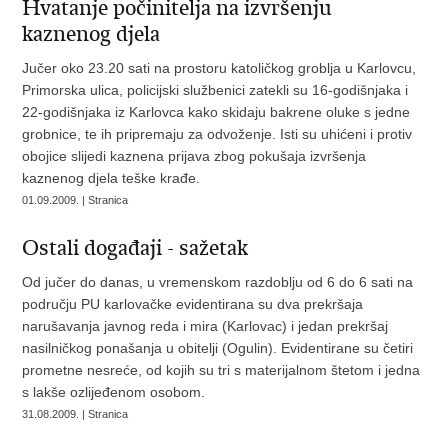
Hvatanje počinitelja na izvršenju
kaznenog djela
Jučer oko 23.20 sati na prostoru katoličkog groblja u Karlovcu,
Primorska ulica, policijski službenici zatekli su 16-godišnjaka i
22-godišnjaka iz Karlovca kako skidaju bakrene oluke s jedne
grobnice, te ih pripremaju za odvoženje. Isti su uhićeni i protiv
obojice slijedi kaznena prijava zbog pokušaja izvršenja
kaznenog djela teške krađe.
01.09.2009. | Stranica
Ostali događaji - sažetak
Od jučer do danas, u vremenskom razdoblju od 6 do 6 sati na
području PU karlovačke evidentirana su dva prekršaja
narušavanja javnog reda i mira (Karlovac) i jedan prekršaj
nasilničkog ponašanja u obitelji (Ogulin). Evidentirane su četiri
prometne nesreće, od kojih su tri s materijalnom štetom i jedna
s lakše ozlijeđenom osobom.
31.08.2009. | Stranica