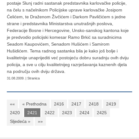
postaje Slunj radni sastanak predstavnika karlovačke policije,
na čelu s načelnikom Policijske uprave karlovačke Josipom
Ćelićem, te Draženom Živčićem i Darkom Pavličićem s jedne
strane i predstavnika Ministarstva unutrašnjih poslova,
Federacije Bosne i Hercegovine, Unsko-sanskog kantona koje
je predvodio policijski komesar Ramo Brkić sa suradnicima
Seadom Kaupovićem, Senadom Hušićem i Samirom
Hušidićem. Tema radnog sastanka bila je kako još bolje i
kvalitetnije unaprijediti već postojeću dobru suradnju ovih dviju
policija, a sve u cilju kvalitetnijeg razrješavanja kaznenih djela
na području ovih dviju država.
31.08.2009. | Stranica
««
« Prethodna
2416
2417
2418
2419
2420
2421
2422
2423
2424
2425
Sljedeća »
»»