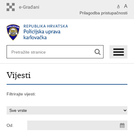
Preskoči
A
A
na
Prilagodba pristupačnosti
glavni
sadržaj
Vijesti
Filtrirajte vijesti:
Od: