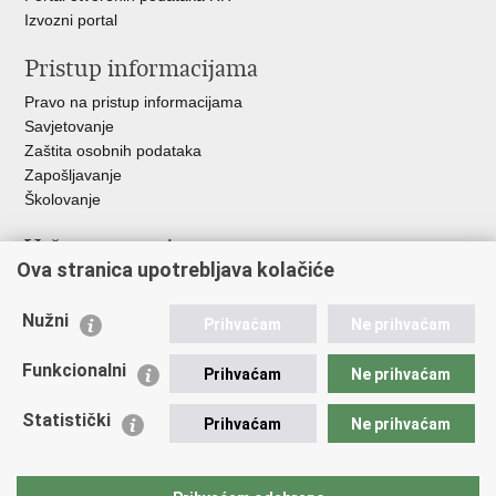
Izvozni portal
Pristup informacijama
Pravo na pristup informacijama
Savjetovanje
Zaštita osobnih podataka
Zapošljavanje
Školovanje
Važne poveznice
Ova stranica upotrebljava kolačiće
Ministarstvo unutarnjih poslova
Sindikati
Nužni
Prihvaćam
Ne prihvaćam
Udruge
Dom zdravlja MUP-a
Funkcionalni
Prihvaćam
Ne prihvaćam
Policijska akademija
Muzej policije
Statistički
Prihvaćam
Ne prihvaćam
Zaklada policijske solidarnosti
Centar za forenzična ispitivanja, istraživanja i vještačenja "Ivan
Vučetić"