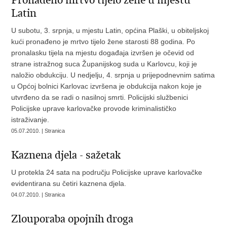
Pronađeno mrtvo tijelo žene u mjestu
Latin
U subotu, 3. srpnja, u mjestu Latin, općina Plaški, u obiteljskoj
kući pronađeno je mrtvo tijelo žene starosti 88 godina. Po
pronalasku tijela na mjestu događaja izvršen je očevid od
strane istražnog suca Županijskog suda u Karlovcu, koji je
naložio obdukciju. U nedjelju, 4. srpnja u prijepodnevnim satima
u Općoj bolnici Karlovac izvršena je obdukcija nakon koje je
utvrđeno da se radi o nasilnoj smrti. Policijski službenici
Policijske uprave karlovačke provode kriminalističko
istraživanje.
05.07.2010. | Stranica
Kaznena djela - sažetak
U protekla 24 sata na području Policijske uprave karlovačke
evidentirana su četiri kaznena djela.
04.07.2010. | Stranica
Zlouporaba opojnih droga