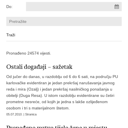
Do:
Pronađeno 24574 vijesti.
Ostali događaji – sažetak
Od jučer do danas, u razdoblju od 6 do 6 sati, na području PU
karlovačke evidentiran je jedan prekršaj narušavanja javnog
reda i mira (Ozalj) i jedan prekršaj nasilničkog ponašanja u
obitelji (Duga Resa). U istom razdoblju evidentirane su četiri
prometne nesreće, od kojih je jedna s lakše ozlijeđenom
osobom i tri s materijalnom štetom.
05.07.2010. | Stranica