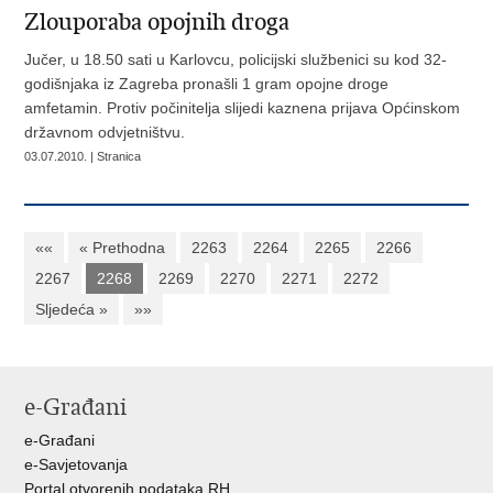
Zlouporaba opojnih droga
Jučer, u 18.50 sati u Karlovcu, policijski službenici su kod 32-
godišnjaka iz Zagreba pronašli 1 gram opojne droge
amfetamin. Protiv počinitelja slijedi kaznena prijava Općinskom
državnom odvjetništvu.
03.07.2010. | Stranica
««
« Prethodna
2263
2264
2265
2266
2267
2268
2269
2270
2271
2272
Sljedeća »
»»
e-Građani
e-Građani
e-Savjetovanja
Portal otvorenih podataka RH