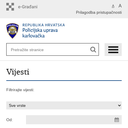
Preskoči
A
A
na
Prilagodba pristupačnosti
glavni
sadržaj
Vijesti
Filtrirajte vijesti:
Od: