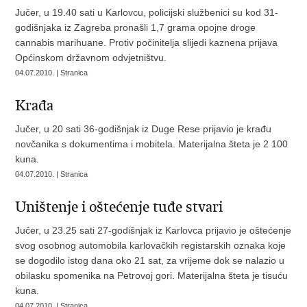
Jučer, u 19.40 sati u Karlovcu, policijski službenici su kod 31-
godišnjaka iz Zagreba pronašli 1,7 grama opojne droge
cannabis marihuane. Protiv počinitelja slijedi kaznena prijava
Općinskom državnom odvjetništvu.
04.07.2010. | Stranica
Krađa
Jučer, u 20 sati 36-godišnjak iz Duge Rese prijavio je krađu
novčanika s dokumentima i mobitela. Materijalna šteta je 2 100
kuna.
04.07.2010. | Stranica
Uništenje i oštećenje tuđe stvari
Jučer, u 23.25 sati 27-godišnjak iz Karlovca prijavio je oštećenje
svog osobnog automobila karlovačkih registarskih oznaka koje
se dogodilo istog dana oko 21 sat, za vrijeme dok se nalazio u
obilasku spomenika na Petrovoj gori. Materijalna šteta je tisuću
kuna.
04.07.2010. | Stranica