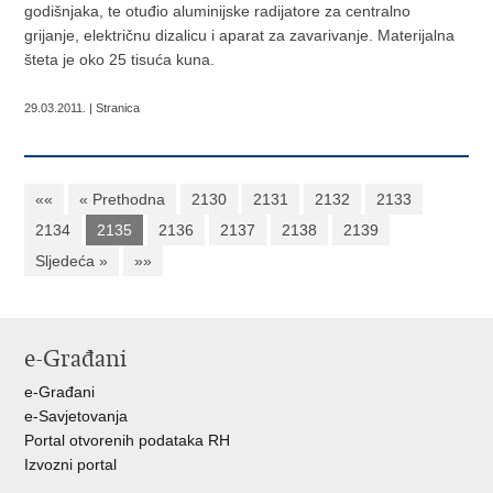
godišnjaka, te otuđio aluminijske radijatore za centralno
grijanje, električnu dizalicu i aparat za zavarivanje. Materijalna
šteta je oko 25 tisuća kuna.
29.03.2011. | Stranica
««
« Prethodna
2130
2131
2132
2133
2134
2135
2136
2137
2138
2139
Sljedeća »
»»
e-Građani
e-Građani
e-Savjetovanja
Portal otvorenih podataka RH
Izvozni portal