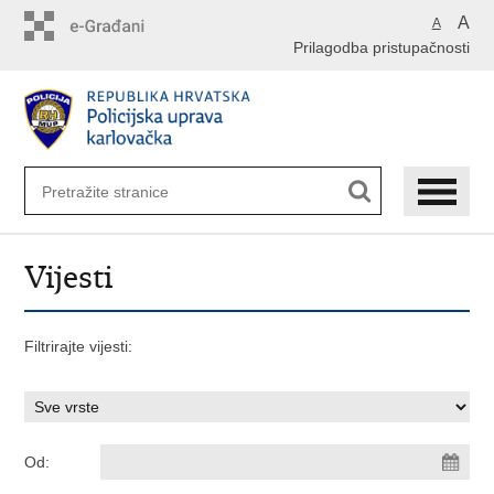
Preskoči
A
A
na
Prilagodba pristupačnosti
glavni
sadržaj
Vijesti
Filtrirajte vijesti:
Od: