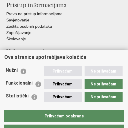
Pristup informacijama
Pravo na pristup informacijama
Savjetovanje
Zaštita osobnih podataka
Zapošljavanje
Školovanje
Važne poveznice
Ova stranica upotrebljava kolačiće
Ministarstvo unutarnjih poslova
Sindikati
Nužni
Prihvaćam
Ne prihvaćam
Udruge
Dom zdravlja MUP-a
Funkcionalni
Prihvaćam
Ne prihvaćam
Policijska akademija
Muzej policije
Statistički
Prihvaćam
Ne prihvaćam
Zaklada policijske solidarnosti
Centar za forenzična ispitivanja, istraživanja i vještačenja "Ivan
Vučetić"
Prihvaćam odabrane
Policijske uprave