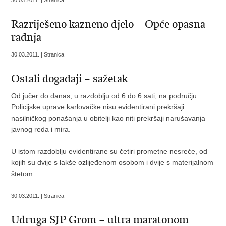
30.03.2011. | Stranica
Razriješeno kazneno djelo – Opće opasna
radnja
30.03.2011. | Stranica
Ostali događaji – sažetak
Od jučer do danas, u razdoblju od 6 do 6 sati, na području
Policijske uprave karlovačke nisu evidentirani prekršaji
nasilničkog ponašanja u obitelji kao niti prekršaji narušavanja
javnog reda i mira.
U istom razdoblju evidentirane su četiri prometne nesreće, od
kojih su dvije s lakše ozlijeđenom osobom i dvije s materijalnom
štetom.
30.03.2011. | Stranica
Udruga SJP Grom – ultra maratonom