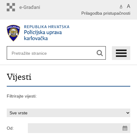
Preskoči
A
A
na
Prilagodba pristupačnosti
glavni
sadržaj
Vijesti
Filtrirajte vijesti:
Od: