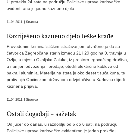
U protekla 24 sata na području Policijske uprave karlovačke
evidentirano je jedno kazneno djelo.
11.04.2011. | Stranica
Razriješeno kazneno djelo teške krađe
Provedenim kriminalističkim istraživanjem utvrđeno je da su
četvorica Zagrepčana starih između 21 i 29 godina 9. travnja u
Ozlju, u mjestu Ozaljska Zaluka, iz prostora trgovačkog društva,
u namjeri odvoženja i prodaje, otuđili električne kablove od
bakra i aluminija. Materijalna šteta je oko deset tisuća kuna, te
protiv njih Općinskom državnom odvjetništvu u Karlovcu slijedi
kaznena prijava.
11.04.2011. | Stranica
Ostali događaji – sažetak
Od jučer do danas, u razdoblju od 6 do 6 sati, na području
Policijske uprave karlovačke evidentiran je jedan prekršaj