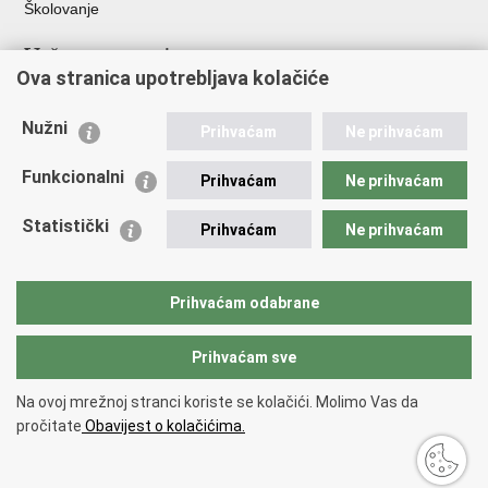
Školovanje
Važne poveznice
Ova stranica upotrebljava kolačiće
Ministarstvo unutarnjih poslova
Sindikati
Nužni
Prihvaćam
Ne prihvaćam
Udruge
Dom zdravlja MUP-a
Funkcionalni
Prihvaćam
Ne prihvaćam
Policijska akademija
Muzej policije
Statistički
Prihvaćam
Ne prihvaćam
Zaklada policijske solidarnosti
Centar za forenzična ispitivanja, istraživanja i vještačenja "Ivan
Vučetić"
Prihvaćam odabrane
Policijske uprave
Prihvaćam sve
Povratak na vrh
Na ovoj mrežnoj stranci koriste se kolačići. Molimo Vas da
Copyright © 2026 Policijska uprava karlovačka.
Uvjeti korištenja
.
Izjava o
pročitate
Obavijest o kolačićima.
pristupačnosti
.