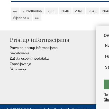
««
« Prethodna
2039
2040
2041
2042
204
Sljedeća »
»»
Ov
Pristup informacijama
V
Nu
Pravo na pristup informacijama
Min
Savjetovanje
Sin
Fu
Zaštita osobnih podataka
Ud
Zapošljavanje
Dom
St
Školovanje
Pol
Muz
Zak
Cen
"Iv
Na 
Pol
Oba