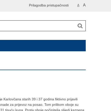
A
Prilagodba pristupačnosti
A
 Karlovčana starih 39 i 37 godina fiktivno prijavili
 naknade za prijevoz na posao. Tom prilikom oboje su
1 tisuću kuna. Protiv oboje počinitelja slijedi kaznena