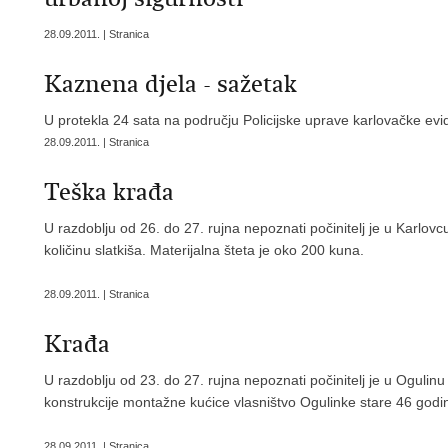
28.09.2011. | Stranica
Kaznena djela - sažetak
U protekla 24 sata na području Policijske uprave karlovačke evid
28.09.2011. | Stranica
Teška krađa
U razdoblju od 26. do 27. rujna nepoznati počinitelj je u Karlov
količinu slatkiša. Materijalna šteta je oko 200 kuna.
28.09.2011. | Stranica
Krađa
U razdoblju od 23. do 27. rujna nepoznati počinitelj je u Ogulinu
konstrukcije montažne kućice vlasništvo Ogulinke stare 46 godina
28.09.2011. | Stranica