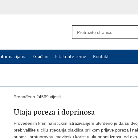
informacijama
Građani
Istaknute teme
Kontakt
Pronađeno 24569 vijesti.
Utaja poreza i doprinosa
Provedenim kriminalističkim istraživanjem utvrđeno je da su dvoje
prebivalište u cilju stjecanja olakšica prilikom prijave poreza i
pribavili protupravnu imovinsku korist u ukupnom iznosu od oko 3