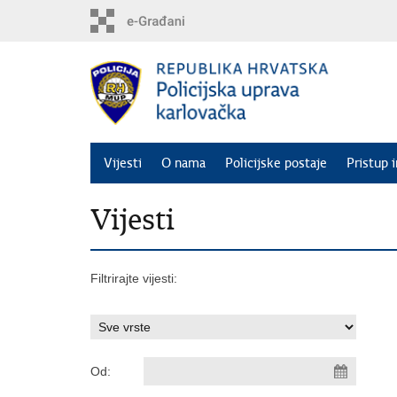
Preskoči
na
glavni
sadržaj
Vijesti
O nama
Policijske postaje
Pristup 
Vijesti
Filtrirajte vijesti:
Od: