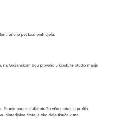
entirano je pet kaznenih djela.
cu, na Gažanskom trgu provalio u kiosk, te otuđio manju
 u Frankopanskoj ulici otuđio više metalnih profila
. Materijalna šteta je oko dvije tisuće kuna.