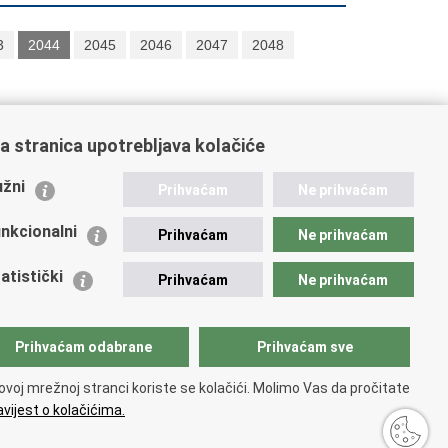
3
2044
2045
2046
2047
2048
a stranica upotrebljava kolačiće
ažne poveznice
žni
Prihvaćam
Ne prihvaćam
istarstvo unutarnjih poslova
dikati
nkcionalni
Prihvaćam
Ne prihvaćam
ruge
 zdravlja MUP-a
atistički
Prihvaćam
Ne prihvaćam
icijska akademija
ej policije
lada policijske solidarnosti
Prihvaćam odabrane
Prihvaćam sve
tar za forenzična ispitivanja, istraživanja i vještačenja
an Vučetić"
ovoj mrežnoj stranci koriste se kolačići. Molimo Vas da pročitate
icijske uprave
vijest o kolačićima.