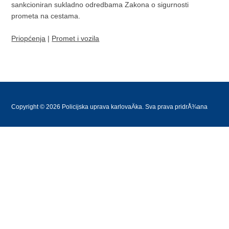
sankcioniran sukladno odredbama Zakona o sigurnosti
prometa na cestama.
Priopćenja
|
Promet i vozila
Copyright © 2026 Policijska uprava karlovaÄka. Sva prava pridrÅ¾ana