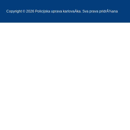
Copyright © 2026 Policijska uprava karlovaÄka. Sva prava pridrÅ¾ana