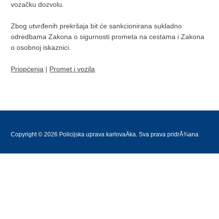
vozačku dozvolu.
Zbog utvrđenih prekršaja bit će sankcionirana sukladno
odredbama Zakona o sigurnosti prometa na cestama i Zakona
o osobnoj iskaznici.
Priopćenja
|
Promet i vozila
Copyright © 2026 Policijska uprava karlovaÄka. Sva prava pridrÅ¾ana