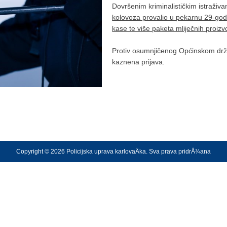
Dovršenim kriminalističkim istraži
kolovoza provalio u pekarnu 29-godi
kase te više paketa mliječnih proizv
Protiv osumnjičenog Općinskom drža
kaznena prijava.
Copyright © 2026 Policijska uprava karlovaÄka. Sva prava pridrÅ¾ana