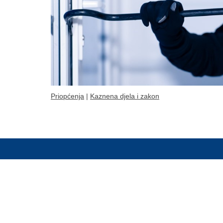
Priopćenja
|
Kaznena djela i zakon