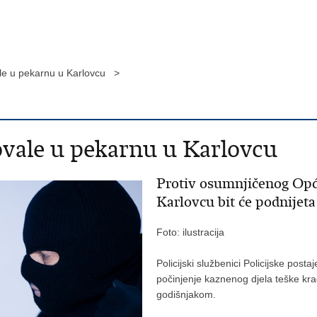
vale u pekarnu u Karlovcu >
rovale u pekarnu u Karlovcu
Protiv osumnjičenog Op
Karlovcu bit će podnijet
Foto: ilustracija
Policijski službenici Policijske pos
počinjenje kaznenog djela teške krađ
godišnjakom.