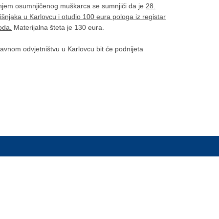
vanjem osumnjičenog muškarca se sumnjiči da je
28.
šnjaka u Karlovcu i otuđio 100 eura pologa iz registar
oda.
Materijalna šteta je 130 eura.
vnom odvjetništvu u Karlovcu bit će podnijeta