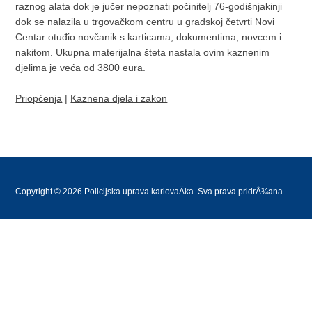
raznog alata dok je jučer nepoznati počinitelj 76-godišnjakinji
dok se nalazila u trgovačkom centru u gradskoj četvrti Novi
Centar otuđio novčanik s karticama, dokumentima, novcem i
nakitom. Ukupna materijalna šteta nastala ovim kaznenim
djelima je veća od 3800 eura.
Priopćenja
|
Kaznena djela i zakon
Copyright © 2026 Policijska uprava karlovaÄka. Sva prava pridrÅ¾ana