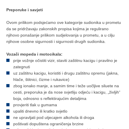
Preporuke i savjeti
Ovom prilikom podsjećamo ove kategorije sudionika u prometu
da se pridržavaju zakonskih propisa kojima je regulirano
njihovo ponašanje prilikom sudjelovanja u prometu, a u cilju
njihove osobne sigurnosti i sigurnosti drugih sudionika.
Vozači mopeda i motocikala:
prije vožnje očistiti vizir, staviti zaštitnu kacigu i pravilno je
zategnuti
uz zaštitnu kacigu, koristiti i drugu zaštitnu opremu (jakna,
hlače, štitnici, čizme i rukavice)
zbog ionako manje, a samim time i teže uočljive siluete na
cesti, preporuka je da nose svjetliju odjeću i kacigu, „življih“
boja, odnosno s reflektirajućim detaljima
provjeriti tlak u gumama
upaliti dnevno ili kratko svjetlo
ne upravljati pod utjecajem alkohola ili droga
poštivati dopuštena ograničenja brzine