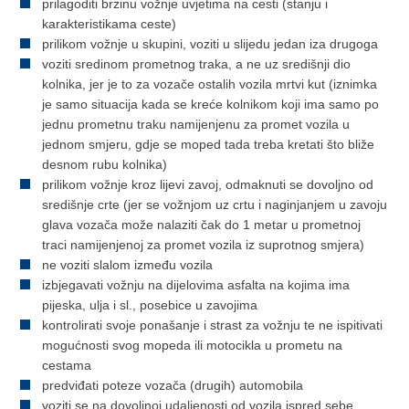
prilagoditi brzinu vožnje uvjetima na cesti (stanju i
karakteristikama ceste)
prilikom vožnje u skupini, voziti u slijedu jedan iza drugoga
voziti sredinom prometnog traka, a ne uz središnji dio
kolnika, jer je to za vozače ostalih vozila mrtvi kut (iznimka
je samo situacija kada se kreće kolnikom koji ima samo po
jednu prometnu traku namijenjenu za promet vozila u
jednom smjeru, gdje se moped tada treba kretati što bliže
desnom rubu kolnika)
prilikom vožnje kroz lijevi zavoj, odmaknuti se dovoljno od
središnje crte (jer se vožnjom uz crtu i naginjanjem u zavoju
glava vozača može nalaziti čak do 1 metar u prometnoj
traci namijenjenoj za promet vozila iz suprotnog smjera)
ne voziti slalom između vozila
izbjegavati vožnju na dijelovima asfalta na kojima ima
pijeska, ulja i sl., posebice u zavojima
kontrolirati svoje ponašanje i strast za vožnju te ne ispitivati
mogućnosti svog mopeda ili motocikla u prometu na
cestama
predviđati poteze vozača (drugih) automobila
voziti se na dovoljnoj udaljenosti od vozila ispred sebe,