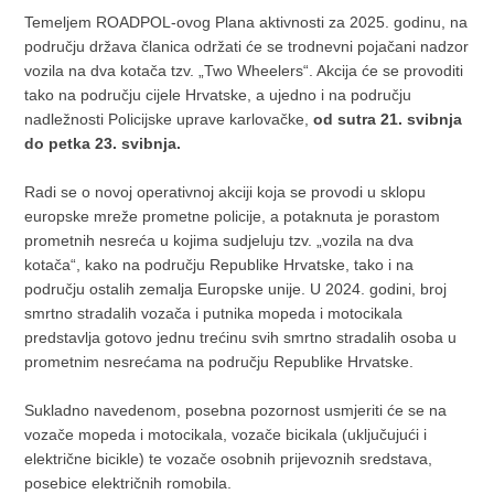
Temeljem ROADPOL-ovog Plana aktivnosti za 2025. godinu, na
području država članica održati će se trodnevni pojačani nadzor
vozila na dva kotača tzv. „Two Wheelers“. Akcija će se provoditi
tako na području cijele Hrvatske, a ujedno i na području
nadležnosti Policijske uprave karlovačke,
od sutra 21. svibnja
do petka 23. svibnja.
Radi se o novoj operativnoj akciji koja se provodi u sklopu
europske mreže prometne policije, a potaknuta je porastom
prometnih nesreća u kojima sudjeluju tzv. „vozila na dva
kotača“, kako na području Republike Hrvatske, tako i na
području ostalih zemalja Europske unije. U 2024. godini, broj
smrtno stradalih vozača i putnika mopeda i motocikala
predstavlja gotovo jednu trećinu svih smrtno stradalih osoba u
prometnim nesrećama na području Republike Hrvatske.
Sukladno navedenom, posebna pozornost usmjeriti će se na
vozače mopeda i motocikala, vozače bicikala (uključujući i
električne bicikle) te vozače osobnih prijevoznih sredstava,
posebice električnih romobila.