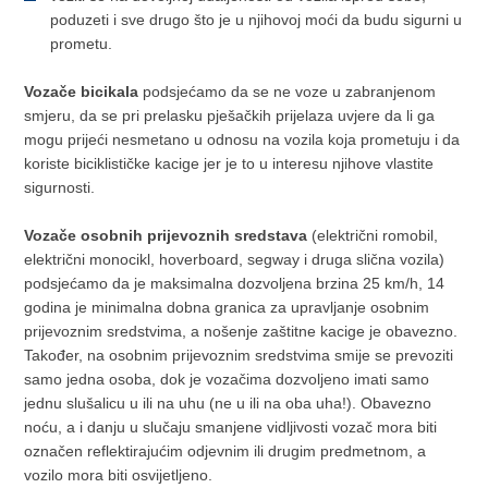
poduzeti i sve drugo što je u njihovoj moći da budu sigurni u
prometu.
Vozače bicikala
podsjećamo da se ne voze u zabranjenom
smjeru, da se pri prelasku pješačkih prijelaza uvjere da li ga
mogu prijeći nesmetano u odnosu na vozila koja prometuju i da
koriste biciklističke kacige jer je to u interesu njihove vlastite
sigurnosti.
Vozače osobnih prijevoznih sredstava
(električni romobil,
električni monocikl, hoverboard, segway i druga slična vozila)
podsjećamo da je maksimalna dozvoljena brzina 25 km/h, 14
godina je minimalna dobna granica za upravljanje osobnim
prijevoznim sredstvima, a nošenje zaštitne kacige je obavezno.
Također, na osobnim prijevoznim sredstvima smije se prevoziti
samo jedna osoba, dok je vozačima dozvoljeno imati samo
jednu slušalicu u ili na uhu (ne u ili na oba uha!). Obavezno
noću, a i danju u slučaju smanjene vidljivosti vozač mora biti
označen reflektirajućim odjevnim ili drugim predmetnom, a
vozilo mora biti osvijetljeno.