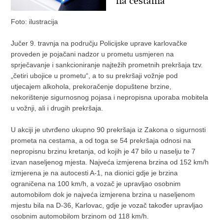
na cestama
Foto: ilustracija
Jučer 9. travnja na području Policijske uprave karlovačke
proveden je pojačani nadzor u prometu usmjeren na
sprječavanje i sankcioniranje najtežih prometnih prekršaja tzv.
„četiri ubojice u prometu“, a to su prekršaji vožnje pod
utjecajem alkohola, prekoračenje dopuštene brzine,
nekorištenje sigurnosnog pojasa i nepropisna uporaba mobitela
u vožnji, ali i drugih prekršaja.
U akciji je utvrđeno ukupno 90 prekršaja iz Zakona o sigurnosti
prometa na cestama, a od toga se 54 prekršaja odnosi na
nepropisnu brzinu kretanja, od kojih je 47 bilo u naselju te 7
izvan naseljenog mjesta. Najveća izmjerena brzina od 152 km/h
izmjerena je na autocesti A-1, na dionici gdje je brzina
ograničena na 100 km/h, a vozač je upravljao osobnim
automobilom dok je najveća izmjerena brzina u naseljenom
mjestu bila na D-36, Karlovac, gdje je vozač također upravljao
osobnim automobilom brzinom od 118 km/h.