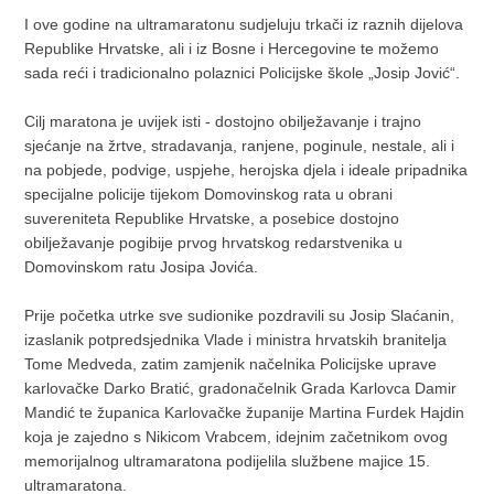
I ove godine na ultramaratonu sudjeluju trkači iz raznih dijelova
Republike Hrvatske, ali i iz Bosne i Hercegovine te možemo
sada reći i tradicionalno polaznici Policijske škole „Josip Jović“.
Cilj maratona je uvijek isti - dostojno obilježavanje i trajno
sjećanje na žrtve, stradavanja, ranjene, poginule, nestale, ali i
na pobjede, podvige, uspjehe, herojska djela i ideale pripadnika
specijalne policije tijekom Domovinskog rata u obrani
suvereniteta Republike Hrvatske, a posebice dostojno
obilježavanje pogibije prvog hrvatskog redarstvenika u
Domovinskom ratu Josipa Jovića.
Prije početka utrke sve sudionike pozdravili su Josip Slaćanin,
izaslanik potpredsjednika Vlade i ministra hrvatskih branitelja
Tome Medveda, zatim zamjenik načelnika Policijske uprave
karlovačke Darko Bratić, gradonačelnik Grada Karlovca Damir
Mandić te županica Karlovačke županije Martina Furdek Hajdin
koja je zajedno s Nikicom Vrabcem, idejnim začetnikom ovog
memorijalnog ultramaratona podijelila službene majice 15.
ultramaratona.