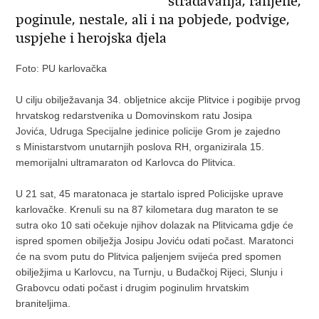
stradavanja, ranjene,
poginule, nestale, ali i na pobjede, podvige,
uspjehe i herojska djela
Foto: PU karlovačka
U cilju obilježavanja 34. obljetnice akcije Plitvice i pogibije prvog
hrvatskog redarstvenika u Domovinskom ratu Josipa
Jovića, Udruga Specijalne jedinice policije Grom je zajedno
s Ministarstvom unutarnjih poslova RH, organizirala 15.
memorijalni ultramaraton od Karlovca do Plitvica.
U 21 sat, 45 maratonaca je startalo ispred Policijske uprave
karlovačke. Krenuli su na 87 kilometara dug maraton te se
sutra oko 10 sati očekuje njihov dolazak na Plitvicama gdje će
ispred spomen obilježja Josipu Joviću odati počast. Maratonci
će na svom putu do Plitvica paljenjem svijeća pred spomen
obilježjima u Karlovcu, na Turnju, u Budačkoj Rijeci, Slunju i
Grabovcu odati počast i drugim poginulim hrvatskim
braniteljima.