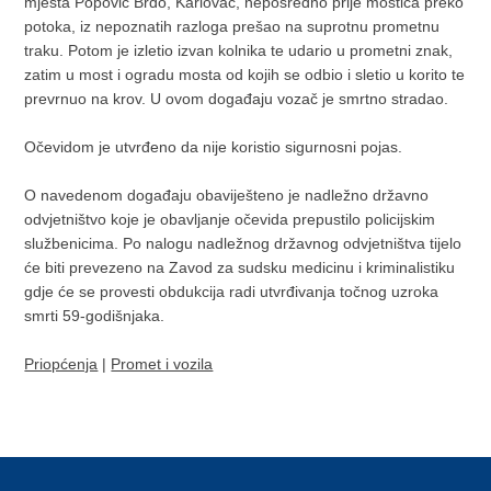
mjesta Popović Brdo, Karlovac, neposredno prije mostića preko
potoka, iz nepoznatih razloga prešao na suprotnu prometnu
traku. Potom je izletio izvan kolnika te udario u prometni znak,
zatim u most i ogradu mosta od kojih se odbio i sletio u korito te
prevrnuo na krov. U ovom događaju vozač je smrtno stradao.
Očevidom je utvrđeno da nije koristio sigurnosni pojas.
O navedenom događaju obaviješteno je nadležno državno
odvjetništvo koje je obavljanje očevida prepustilo policijskim
službenicima. Po nalogu nadležnog državnog odvjetništva tijelo
će biti prevezeno na Zavod za sudsku medicinu i kriminalistiku
gdje će se provesti obdukcija radi utvrđivanja točnog uzroka
smrti 59-godišnjaka.
Priopćenja
|
Promet i vozila