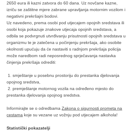
2650 eura ili kazni zatvora do 60 dana. Uz novčane kazne,
izriču se zaštitne mjere zabrane upravljanja motornim vozilom i
negativni prekršajni bodovi.
Uz navedeno, prema osobi pod utjecajem opojnih sredstava ili
osobi koja pokazuje znakove utjecaja opojnih sredstava, a
odbila se podvrgnuti utvrđivanju prisutnosti opojnih sredstava u
organizmu te je zatečena u počinjenju prekršaja, ako osobite
okolnosti upućuju da će nastaviti s radnjom prekršaja policija
može naredbom radi neposrednog sprječavanja nastavka
činjenja prekršaja odrediti:
1. smještanje u posebnu prostoriju do prestanka djelovanja
opojnog sredstva,
2. premještanje motornog vozila na određeno mjesto do
prestanka djelovanja opojnog sredstva.
Informirajte se o odredbama
Zakona o sigurnosti prometa na
cestama
koje su vezane uz vožnju pod utjecajem alkohola!
Statistički pokazatelji