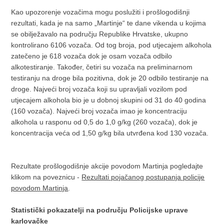
Kao upozorenje vozačima mogu poslužiti i prošlogodišnji
rezultati, kada je na samo „Martinje“ te dane vikenda u kojima
se obilježavalo na području Republike Hrvatske, ukupno
kontrolirano 6106 vozača. Od tog broja, pod utjecajem alkohola
zatečeno je 618 vozača dok je osam vozača odbilo
alkotestiranje. Također, četiri su vozača na preliminarnom
testiranju na droge bila pozitivna, dok je 20 odbilo testiranje na
droge. Najveći broj vozača koji su upravljali vozilom pod
utjecajem alkohola bio je u dobnoj skupini od 31 do 40 godina
(160 vozača). Najveći broj vozača imao je koncentraciju
alkohola u rasponu od 0,5 do 1,0 g/kg (260 vozača), dok je
koncentracija veća od 1,50 g/kg bila utvrđena kod 130 vozača.
Rezultate prošlogodišnje akcije povodom Martinja pogledajte
klikom na poveznicu -
Rezultati pojačanog postupanja policije
povodom Martinja
.
Statistički pokazatelji na području Policijske uprave
karlovačke