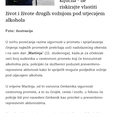
ključna - ne
riskirajte vlastiti
život i živote drugih vožnjom pod utjecajem
alkohola
Foto: ilustracija
U svrhu povećanja razine sigurnosti u prometu i sprječavanja
činjenja najtežih prometnih prekršaja uoči nadolazećeg vikenda
i na sam dan „
Martinja
“ (11. studenoga), kada je za očekivati
veći broj sudionika u cestovnom prometu koji će konzumirati
alkoholna pića, policijski će službenici poduzeti preventivno-
represivne aktivnosti kako bi spriječili moguće posljedice vožnje
pod utjecajem alkohola.
U vrijeme Martinja, od tri osnovna čimbenika sigurnosti
cestovnog prometa, a to su čovjek, cesta i vozilo, u fokusu će
policije biti prvi navedeni čimbenik kao prioritet u preventivno-
represivnim aktivnostima.