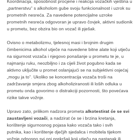
Koordinacija, sposobnost procjene i reakcija vozačkih vještina u
„partnerstvu“ s alkoholom gube svoju funkcionalnost i uzrok su
prometnih nesreća. Za navedene potencijalne uzroke
prometnih nesreća odgovoran je upravo čovjek, aktivni sudionik
u prometu, bez obzira bio on vozač ili pješak.
Ovisno o metabolizmu, tjelesnoj masi i brojnim drugim
čimbenicima alkohol utječe na navedene bitne alate koji utječu
na sigurnost vozača i njegovo ponašanje u prometu te je, u
najmanju ruku, neozbiljno i za cijeli život pogubno kada se
aktivno uključite u promet oslanjajući se na subjektivni osjećaj
„mogu ja to“. Ukoliko se koncentracija vozača troši na
zadržavanje smjera zbog alkoholiziranosti ili loših odluka u
prometu onda govorimo o distrakciji pozornosti, što povećava
rizike takve vožnje.
Upravo zato, prilikom nadzora prometa
alkotestirat će se svi
zaustavljeni vozači
, a nadzirat će se i brzina kretanja,
korištenje sigurnosnog pojasa kako vozača tako i svih
putnika, kao i korištenje dječjih sjedalica i mobitela tijekom
vožnje odnosno svi oni prekršaji koji utječu na nastanak ili