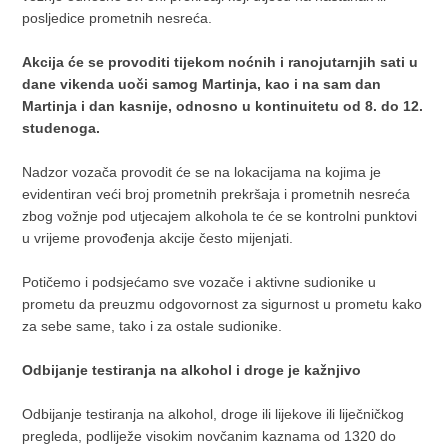
posljedice prometnih nesreća.
Akcija će se provoditi tijekom noćnih i ranojutarnjih sati u
dane vikenda uoči samog Martinja, kao i na sam dan
Martinja i dan kasnije, odnosno u kontinuitetu od 8. do 12.
studenoga.
Nadzor vozača provodit će se na lokacijama na kojima je
evidentiran veći broj prometnih prekršaja i prometnih nesreća
zbog vožnje pod utjecajem alkohola te će se kontrolni punktovi
u vrijeme provođenja akcije često mijenjati.
Potičemo i podsjećamo sve vozače i aktivne sudionike u
prometu da preuzmu odgovornost za sigurnost u prometu kako
za sebe same, tako i za ostale sudionike.
Odbijanje testiranja na alkohol i droge je kažnjivo
Odbijanje testiranja na alkohol, droge ili lijekove ili liječničkog
pregleda, podliježe visokim novčanim kaznama od 1320 do